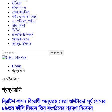
ইতিহাস
জীবন-যাপন
তথ্য প্রযুক্তি
নারীর ওপর সহিংসতা
বন, পরিবেশ, পর্যটন
ভাষা-শিক্ষা
ভিডিও
মানবাধিকার লঙ্ঘন
ফেসবুক থেকে
স্বাস্থ্য, চিকিৎসা
Home
শ্রদ্ধাঞ্জলি
ব্রাউজিং ট্যাগ
শ্রদ্ধাঞ্জলি
ব্রিটিশ শাসন বিরোধী অন্যতম নেতা মাস্টারদা সূর্য সেনের
৮৯তম ফাঁসি দিবসে তিন সংগঠনের শ্রদ্ধা নিবেদন