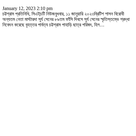
January 12, 2023 2:10 pm
চট্টগ্রাম প্রতিনিধি, সিএই্চটি নিউজবুধবার, ১১ জানুয়ারি ২০২৩ব্রিটিশ শাসন বিরোধী
অন্যতম নেতা মাস্টারদা সূর্য সেনের ৮৯তম ফাঁসি দিবসে সূর্য সেনের স্মৃতিস্তম্ভে শ্রদ্ধা
নিবেদন করেছে বৃহত্তর পার্বত্য চট্টগ্রাম পাহাড়ি ছাত্র পরিষদ, হিল
…