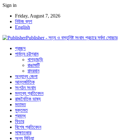
Sign in
Friday, August 7, 2026
নিউজ ব্লগ
English
Publisher - সত্য ও বস্তুনিষ্ট সংবাদ প্রচারে সর্বদা সোচ্চার
প্রচ্ছদ
পার্বত্য চট্টগ্রাম
খাগড়াছড়ি
রাঙামাটি
বান্দরবান
অন্যান্য জেলা
আন্তর্জাতিক
সংগঠন সংবাদ
মন্তব্য প্রতিবেদন
রাজনৈতিক ভাষ্য
মতামত
মুক্তমত
প্রবন্ধ
ফিচার
বিশেষ প্রতিবেদন
সাক্ষাতকার
অন্য মিডিয়া