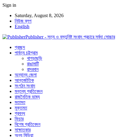
Sign in
Saturday, August 8, 2026
নিউজ ব্লগ
English
Publisher - সত্য ও বস্তুনিষ্ট সংবাদ প্রচারে সর্বদা সোচ্চার
প্রচ্ছদ
পার্বত্য চট্টগ্রাম
খাগড়াছড়ি
রাঙামাটি
বান্দরবান
অন্যান্য জেলা
আন্তর্জাতিক
সংগঠন সংবাদ
মন্তব্য প্রতিবেদন
রাজনৈতিক ভাষ্য
মতামত
মুক্তমত
প্রবন্ধ
ফিচার
বিশেষ প্রতিবেদন
সাক্ষাতকার
অন্য মিডিয়া