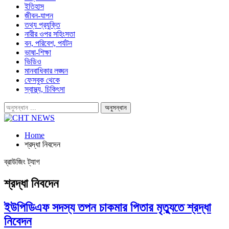
ইতিহাস
জীবন-যাপন
তথ্য প্রযুক্তি
নারীর ওপর সহিংসতা
বন, পরিবেশ, পর্যটন
ভাষা-শিক্ষা
ভিডিও
মানবাধিকার লঙ্ঘন
ফেসবুক থেকে
স্বাস্থ্য, চিকিৎসা
Home
শ্রদ্ধা নিবদেন
ব্রাউজিং ট্যাগ
শ্রদ্ধা নিবদেন
ইউপিডিএফ সদস্য তপন চাকমার পিতার মৃত্যুতে শ্রদ্ধা
নিবেদন