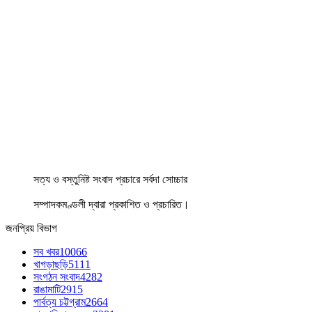
সত্য ও বস্তুনিষ্ট সংবাদ প্রচারে সর্বদা সোচ্চার
সম্পাদকমণ্ডলী দ্বারা প্রকাশিত ও প্রচারিত।
জনপ্রিয় বিভাগ
সব খবর
10066
খাগড়াছড়ি
5111
সংগঠন সংবাদ
4282
রাঙামাটি
2915
পার্বত্য চট্টগ্রাম
2664