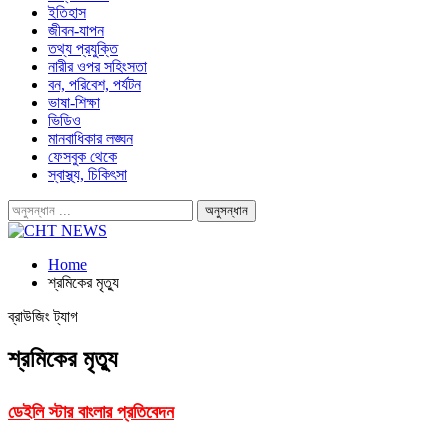
ইতিহাস
জীবন-যাপন
তথ্য প্রযুক্তি
নারীর ওপর সহিংসতা
বন, পরিবেশ, পর্যটন
ভাষা-শিক্ষা
ভিডিও
মানবাধিকার লঙ্ঘন
ফেসবুক থেকে
স্বাস্থ্য, চিকিৎসা
Home
শ্রমিকের মৃত্যু
ব্রাউজিং ট্যাগ
শ্রমিকের মৃত্যু
ডেইলি স্টার বাংলার প্রতিবেদন