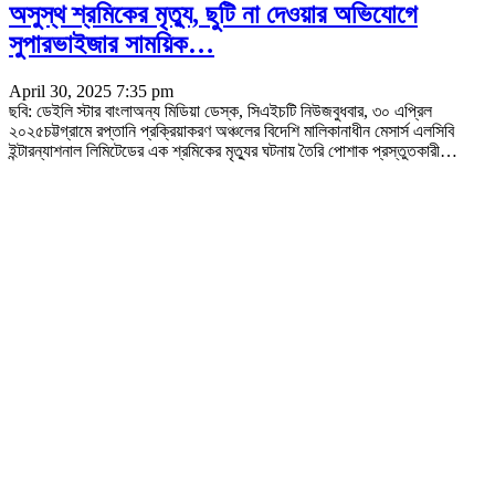
অসুস্থ শ্রমিকের মৃত্যু, ছুটি না দেওয়ার অভিযোগে
সুপারভাইজার সাময়িক…
April 30, 2025 7:35 pm
ছবি: ডেইলি স্টার বাংলাঅন্য মিডিয়া ডেস্ক, সিএইচটি নিউজবুধবার, ৩০ এপ্রিল
২০২৫চট্টগ্রামে রপ্তানি প্রক্রিয়াকরণ অঞ্চলের বিদেশি মালিকানাধীন মেসার্স এলসিবি
ইন্টারন্যাশনাল লিমিটেডের এক শ্রমিকের মৃত্যুর ঘটনায় তৈরি পোশাক প্রস্তুতকারী
…