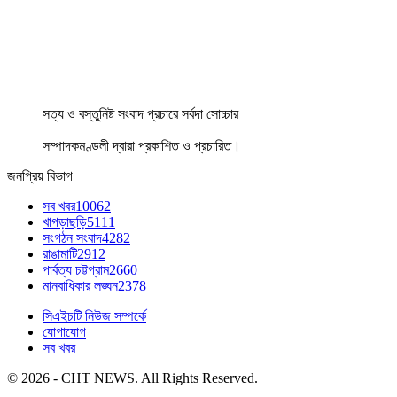
সত্য ও বস্তুনিষ্ট সংবাদ প্রচারে সর্বদা সোচ্চার
সম্পাদকমণ্ডলী দ্বারা প্রকাশিত ও প্রচারিত।
জনপ্রিয় বিভাগ
সব খবর
10062
খাগড়াছড়ি
5111
সংগঠন সংবাদ
4282
রাঙামাটি
2912
পার্বত্য চট্টগ্রাম
2660
মানবাধিকার লঙ্ঘন
2378
সিএইচটি নিউজ সম্পর্কে
যোগাযোগ
সব খবর
© 2026 - CHT NEWS. All Rights Reserved.