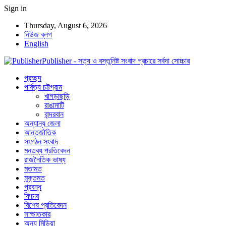
Sign in
Thursday, August 6, 2026
নিউজ ব্লগ
English
Publisher - সত্য ও বস্তুনিষ্ট সংবাদ প্রচারে সর্বদা সোচ্চার
প্রচ্ছদ
পার্বত্য চট্টগ্রাম
খাগড়াছড়ি
রাঙামাটি
বান্দরবান
অন্যান্য জেলা
আন্তর্জাতিক
সংগঠন সংবাদ
মন্তব্য প্রতিবেদন
রাজনৈতিক ভাষ্য
মতামত
মুক্তমত
প্রবন্ধ
ফিচার
বিশেষ প্রতিবেদন
সাক্ষাতকার
অন্য মিডিয়া