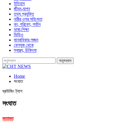
ইতিহাস
জীবন-যাপন
তথ্য প্রযুক্তি
নারীর ওপর সহিংসতা
বন, পরিবেশ, পর্যটন
ভাষা-শিক্ষা
ভিডিও
মানবাধিকার লঙ্ঘন
ফেসবুক থেকে
স্বাস্থ্য, চিকিৎসা
Home
সংঘাত
ব্রাউজিং ট্যাগ
সংঘাত
মতামত