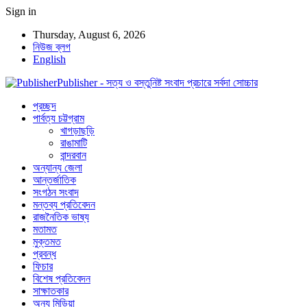
Sign in
Thursday, August 6, 2026
নিউজ ব্লগ
English
Publisher - সত্য ও বস্তুনিষ্ট সংবাদ প্রচারে সর্বদা সোচ্চার
প্রচ্ছদ
পার্বত্য চট্টগ্রাম
খাগড়াছড়ি
রাঙামাটি
বান্দরবান
অন্যান্য জেলা
আন্তর্জাতিক
সংগঠন সংবাদ
মন্তব্য প্রতিবেদন
রাজনৈতিক ভাষ্য
মতামত
মুক্তমত
প্রবন্ধ
ফিচার
বিশেষ প্রতিবেদন
সাক্ষাতকার
অন্য মিডিয়া