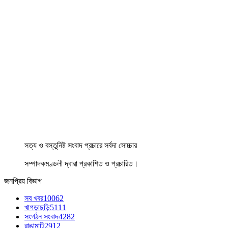
সত্য ও বস্তুনিষ্ট সংবাদ প্রচারে সর্বদা সোচ্চার
সম্পাদকমণ্ডলী দ্বারা প্রকাশিত ও প্রচারিত।
জনপ্রিয় বিভাগ
সব খবর
10062
খাগড়াছড়ি
5111
সংগঠন সংবাদ
4282
রাঙামাটি
2912