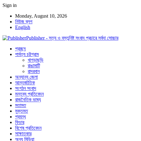
Sign in
Monday, August 10, 2026
নিউজ ব্লগ
English
Publisher - সত্য ও বস্তুনিষ্ট সংবাদ প্রচারে সর্বদা সোচ্চার
প্রচ্ছদ
পার্বত্য চট্টগ্রাম
খাগড়াছড়ি
রাঙামাটি
বান্দরবান
অন্যান্য জেলা
আন্তর্জাতিক
সংগঠন সংবাদ
মন্তব্য প্রতিবেদন
রাজনৈতিক ভাষ্য
মতামত
মুক্তমত
প্রবন্ধ
ফিচার
বিশেষ প্রতিবেদন
সাক্ষাতকার
অন্য মিডিয়া