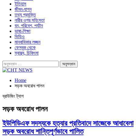
ইতিহাস
জীবন-যাপন
তথ্য প্রযুক্তি
নারীর ওপর সহিংসতা
বন, পরিবেশ, পর্যটন
ভাষা-শিক্ষা
ভিডিও
মানবাধিকার লঙ্ঘন
ফেসবুক থেকে
স্বাস্থ্য, চিকিৎসা
Home
সড়ক অবরোধ পালন
ব্রাউজিং ট্যাগ
সড়ক অবরোধ পালন
ইউপিডিএফ সদস্যকে হত্যার প্রতিবাদে সাজেকে আধাবেলা
সড়ক অবরোধ শান্তিপূর্ণভাবে পালিত