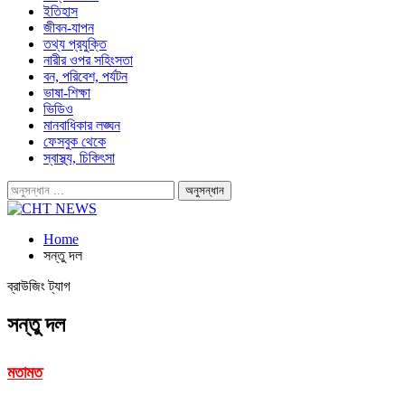
ইতিহাস
জীবন-যাপন
তথ্য প্রযুক্তি
নারীর ওপর সহিংসতা
বন, পরিবেশ, পর্যটন
ভাষা-শিক্ষা
ভিডিও
মানবাধিকার লঙ্ঘন
ফেসবুক থেকে
স্বাস্থ্য, চিকিৎসা
Home
সন্তু দল
ব্রাউজিং ট্যাগ
সন্তু দল
মতামত