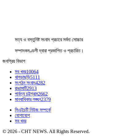
সত্য ও বস্তুনিষ্ট সংবাদ প্রচারে সর্বদা সোচ্চার
সম্পাদকমণ্ডলী দ্বারা প্রকাশিত ও প্রচারিত।
জনপ্রিয় বিভাগ
সব খবর
10064
খাগড়াছড়ি
5111
সংগঠন সংবাদ
4282
রাঙামাটি
2913
পার্বত্য চট্টগ্রাম
2662
মানবাধিকার লঙ্ঘন
2379
সিএইচটি নিউজ সম্পর্কে
যোগাযোগ
সব খবর
© 2026 - CHT NEWS. All Rights Reserved.