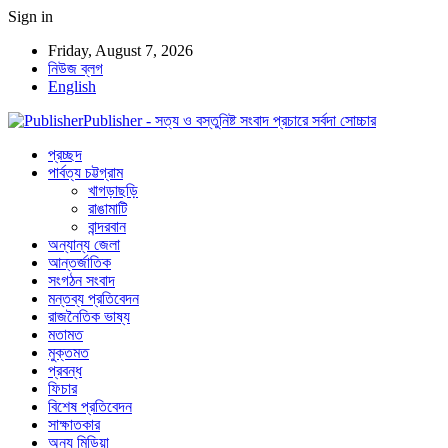
Sign in
Friday, August 7, 2026
নিউজ ব্লগ
English
Publisher - সত্য ও বস্তুনিষ্ট সংবাদ প্রচারে সর্বদা সোচ্চার
প্রচ্ছদ
পার্বত্য চট্টগ্রাম
খাগড়াছড়ি
রাঙামাটি
বান্দরবান
অন্যান্য জেলা
আন্তর্জাতিক
সংগঠন সংবাদ
মন্তব্য প্রতিবেদন
রাজনৈতিক ভাষ্য
মতামত
মুক্তমত
প্রবন্ধ
ফিচার
বিশেষ প্রতিবেদন
সাক্ষাতকার
অন্য মিডিয়া