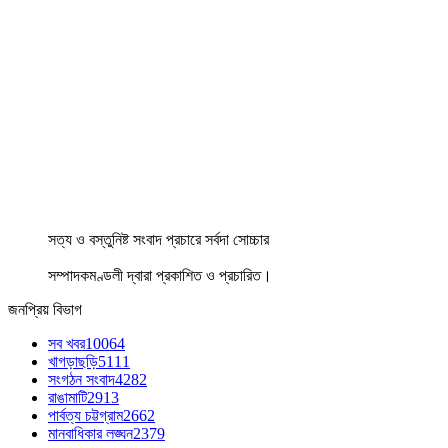
সত্য ও বস্তুনিষ্ট সংবাদ প্রচারে সর্বদা সোচ্চার
সম্পাদকমণ্ডলী দ্বারা প্রকাশিত ও প্রচারিত।
জনপ্রিয় বিভাগ
সব খবর
10064
খাগড়াছড়ি
5111
সংগঠন সংবাদ
4282
রাঙামাটি
2913
পার্বত্য চট্টগ্রাম
2662
মানবাধিকার লঙ্ঘন
2379