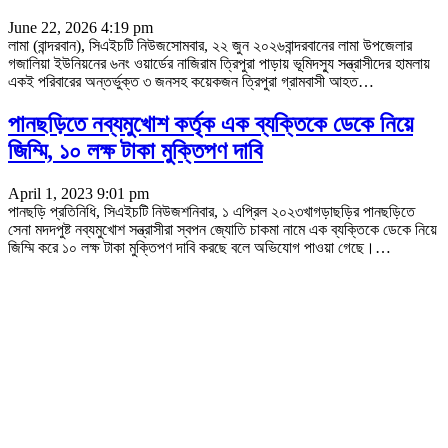
June 22, 2026 4:19 pm
লামা (বান্দরবান), সিএইচটি নিউজসোমবার, ২২ জুন ২০২৬বান্দরবানের লামা উপজেলার
গজালিয়া ইউনিয়নের ৬নং ওয়ার্ডের নাজিরাম ত্রিপুরা পাড়ায় ভূমিদস্যু সন্ত্রাসীদের হামলায়
একই পরিবারের অন্তর্ভুক্ত ৩ জনসহ কয়েকজন ত্রিপুরা গ্রামবাসী আহত
…
পানছড়িতে নব্যমুখোশ কর্তৃক এক ব্যক্তিকে ডেকে নিয়ে
জিম্মি, ১০ লক্ষ টাকা মুক্তিপণ দাবি
April 1, 2023 9:01 pm
পানছড়ি প্রতিনিধি, সিএইচটি নিউজশনিবার, ১ এপ্রিল ২০২৩খাগড়াছড়ির পানছড়িতে
সেনা মদদপুষ্ট নব্যমুখোশ সন্ত্রাসীরা স্বপন জ্যোতি চাকমা নামে এক ব্যক্তিকে ডেকে নিয়ে
জিম্মি করে ১০ লক্ষ টাকা মুক্তিপণ দাবি করছে বলে অভিযোগ পাওয়া গেছে।
…