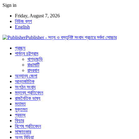
Sign in
Friday, August 7, 2026
নিউজ ব্লগ
English
Publisher - সত্য ও বস্তুনিষ্ট সংবাদ প্রচারে সর্বদা সোচ্চার
প্রচ্ছদ
পার্বত্য চট্টগ্রাম
খাগড়াছড়ি
রাঙামাটি
বান্দরবান
অন্যান্য জেলা
আন্তর্জাতিক
সংগঠন সংবাদ
মন্তব্য প্রতিবেদন
রাজনৈতিক ভাষ্য
মতামত
মুক্তমত
প্রবন্ধ
ফিচার
বিশেষ প্রতিবেদন
সাক্ষাতকার
অন্য মিডিয়া