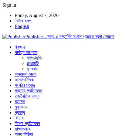
Sign in
Friday, August 7, 2026
নিউজ ব্লগ
English
Publisher - সত্য ও বস্তুনিষ্ট সংবাদ প্রচারে সর্বদা সোচ্চার
প্রচ্ছদ
পার্বত্য চট্টগ্রাম
খাগড়াছড়ি
রাঙামাটি
বান্দরবান
অন্যান্য জেলা
আন্তর্জাতিক
সংগঠন সংবাদ
মন্তব্য প্রতিবেদন
রাজনৈতিক ভাষ্য
মতামত
মুক্তমত
প্রবন্ধ
ফিচার
বিশেষ প্রতিবেদন
সাক্ষাতকার
অন্য মিডিয়া