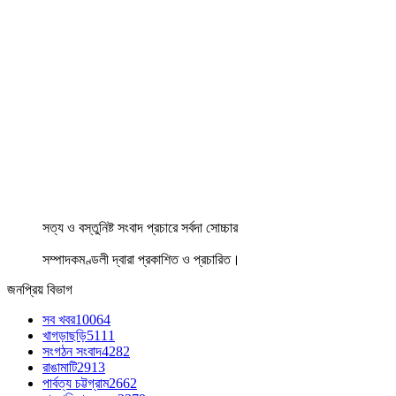
সত্য ও বস্তুনিষ্ট সংবাদ প্রচারে সর্বদা সোচ্চার
সম্পাদকমণ্ডলী দ্বারা প্রকাশিত ও প্রচারিত।
জনপ্রিয় বিভাগ
সব খবর
10064
খাগড়াছড়ি
5111
সংগঠন সংবাদ
4282
রাঙামাটি
2913
পার্বত্য চট্টগ্রাম
2662