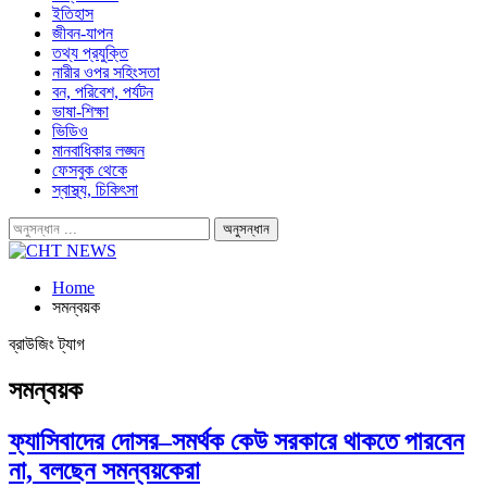
ইতিহাস
জীবন-যাপন
তথ্য প্রযুক্তি
নারীর ওপর সহিংসতা
বন, পরিবেশ, পর্যটন
ভাষা-শিক্ষা
ভিডিও
মানবাধিকার লঙ্ঘন
ফেসবুক থেকে
স্বাস্থ্য, চিকিৎসা
Home
সমন্বয়ক
ব্রাউজিং ট্যাগ
সমন্বয়ক
ফ্যাসিবাদের দোসর–সমর্থক কেউ সরকারে থাকতে পারবেন
না, বলছেন সমন্বয়কেরা