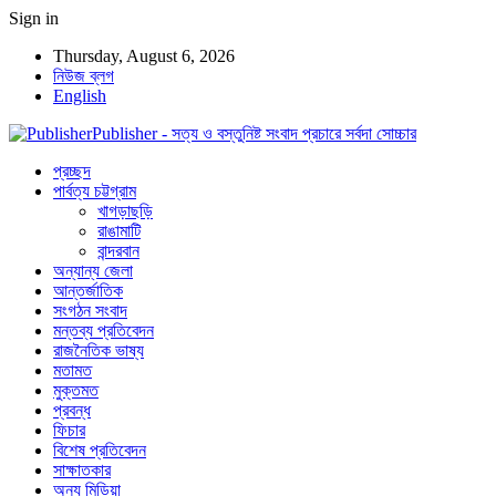
Sign in
Thursday, August 6, 2026
নিউজ ব্লগ
English
Publisher - সত্য ও বস্তুনিষ্ট সংবাদ প্রচারে সর্বদা সোচ্চার
প্রচ্ছদ
পার্বত্য চট্টগ্রাম
খাগড়াছড়ি
রাঙামাটি
বান্দরবান
অন্যান্য জেলা
আন্তর্জাতিক
সংগঠন সংবাদ
মন্তব্য প্রতিবেদন
রাজনৈতিক ভাষ্য
মতামত
মুক্তমত
প্রবন্ধ
ফিচার
বিশেষ প্রতিবেদন
সাক্ষাতকার
অন্য মিডিয়া