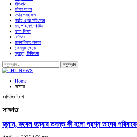
ইতিহাস
জীবন-যাপন
তথ্য প্রযুক্তি
নারীর ওপর সহিংসতা
বন, পরিবেশ, পর্যটন
ভাষা-শিক্ষা
ভিডিও
মানবাধিকার লঙ্ঘন
ফেসবুক থেকে
স্বাস্থ্য, চিকিৎসা
Home
সাক্ষাত
ব্রাউজিং ট্যাগ
সাক্ষাত
জুনান, রুবেল হত্যার তদন্ত কী হলো প্রশ্ন তাদের পরিবারে