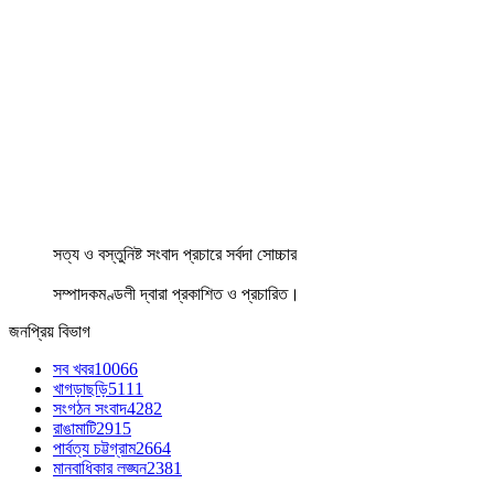
সত্য ও বস্তুনিষ্ট সংবাদ প্রচারে সর্বদা সোচ্চার
সম্পাদকমণ্ডলী দ্বারা প্রকাশিত ও প্রচারিত।
জনপ্রিয় বিভাগ
সব খবর
10066
খাগড়াছড়ি
5111
সংগঠন সংবাদ
4282
রাঙামাটি
2915
পার্বত্য চট্টগ্রাম
2664
মানবাধিকার লঙ্ঘন
2381