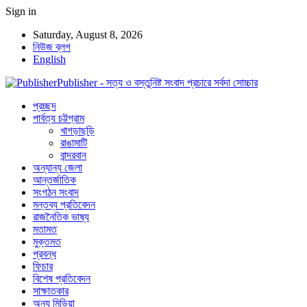
Sign in
Saturday, August 8, 2026
নিউজ ব্লগ
English
Publisher - সত্য ও বস্তুনিষ্ট সংবাদ প্রচারে সর্বদা সোচ্চার
প্রচ্ছদ
পার্বত্য চট্টগ্রাম
খাগড়াছড়ি
রাঙামাটি
বান্দরবান
অন্যান্য জেলা
আন্তর্জাতিক
সংগঠন সংবাদ
মন্তব্য প্রতিবেদন
রাজনৈতিক ভাষ্য
মতামত
মুক্তমত
প্রবন্ধ
ফিচার
বিশেষ প্রতিবেদন
সাক্ষাতকার
অন্য মিডিয়া