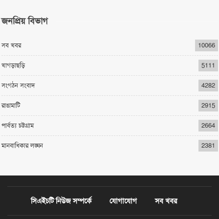
জনপ্রিয় বিভাগ
সব খবর
10066
খাগড়াছড়ি
5111
সংগঠন সংবাদ
4282
রাঙামাটি
2915
পার্বত্য চট্টগ্রাম
2664
মানবাধিকার লঙ্ঘন
2381
সিএইচটি নিউজ সম্পর্কে
যোগাযোগ
সব খবর