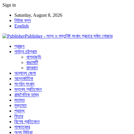
Sign in
Saturday, August 8, 2026
নিউজ ব্লগ
English
Publisher - সত্য ও বস্তুনিষ্ট সংবাদ প্রচারে সর্বদা সোচ্চার
প্রচ্ছদ
পার্বত্য চট্টগ্রাম
খাগড়াছড়ি
রাঙামাটি
বান্দরবান
অন্যান্য জেলা
আন্তর্জাতিক
সংগঠন সংবাদ
মন্তব্য প্রতিবেদন
রাজনৈতিক ভাষ্য
মতামত
মুক্তমত
প্রবন্ধ
ফিচার
বিশেষ প্রতিবেদন
সাক্ষাতকার
অন্য মিডিয়া