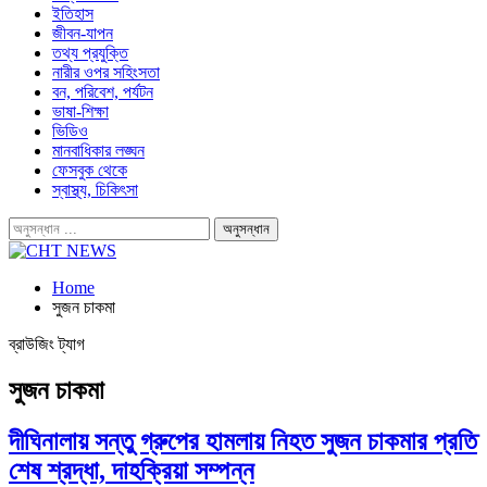
ইতিহাস
জীবন-যাপন
তথ্য প্রযুক্তি
নারীর ওপর সহিংসতা
বন, পরিবেশ, পর্যটন
ভাষা-শিক্ষা
ভিডিও
মানবাধিকার লঙ্ঘন
ফেসবুক থেকে
স্বাস্থ্য, চিকিৎসা
Home
সুজন চাকমা
ব্রাউজিং ট্যাগ
সুজন চাকমা
দীঘিনালায় সন্তু গ্রুপের হামলায় নিহত সুজন চাকমার প্রতি
শেষ শ্রদ্ধা, দাহক্রিয়া সম্পন্ন