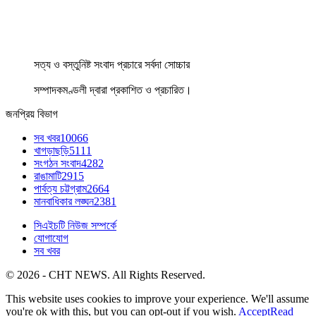
সত্য ও বস্তুনিষ্ট সংবাদ প্রচারে সর্বদা সোচ্চার
সম্পাদকমণ্ডলী দ্বারা প্রকাশিত ও প্রচারিত।
জনপ্রিয় বিভাগ
সব খবর
10066
খাগড়াছড়ি
5111
সংগঠন সংবাদ
4282
রাঙামাটি
2915
পার্বত্য চট্টগ্রাম
2664
মানবাধিকার লঙ্ঘন
2381
সিএইচটি নিউজ সম্পর্কে
যোগাযোগ
সব খবর
© 2026 - CHT NEWS. All Rights Reserved.
This website uses cookies to improve your experience. We'll assume
you're ok with this, but you can opt-out if you wish.
Accept
Read