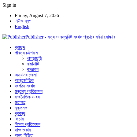
Sign in
Friday, August 7, 2026
নিউজ ব্লগ
English
Publisher - সত্য ও বস্তুনিষ্ট সংবাদ প্রচারে সর্বদা সোচ্চার
প্রচ্ছদ
পার্বত্য চট্টগ্রাম
খাগড়াছড়ি
রাঙামাটি
বান্দরবান
অন্যান্য জেলা
আন্তর্জাতিক
সংগঠন সংবাদ
মন্তব্য প্রতিবেদন
রাজনৈতিক ভাষ্য
মতামত
মুক্তমত
প্রবন্ধ
ফিচার
বিশেষ প্রতিবেদন
সাক্ষাতকার
অন্য মিডিয়া