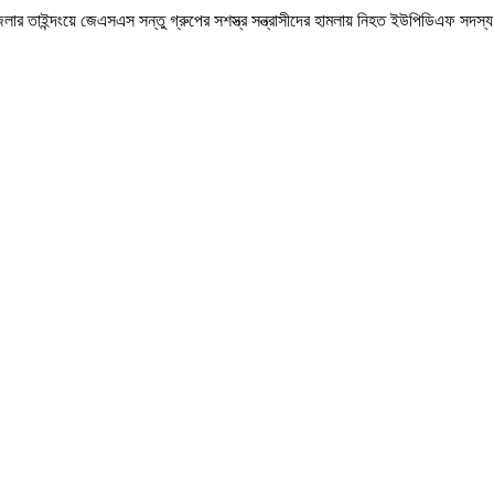
লার তাইন্দংয়ে জেএসএস সন্তু গ্রুপের সশস্ত্র সন্ত্রাসীদের হামলায় নিহত ইউপিডিএফ সদস্য 