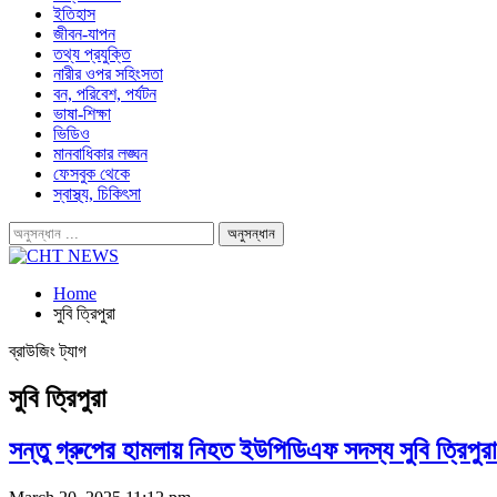
ইতিহাস
জীবন-যাপন
তথ্য প্রযুক্তি
নারীর ওপর সহিংসতা
বন, পরিবেশ, পর্যটন
ভাষা-শিক্ষা
ভিডিও
মানবাধিকার লঙ্ঘন
ফেসবুক থেকে
স্বাস্থ্য, চিকিৎসা
Home
সুবি ত্রিপুরা
ব্রাউজিং ট্যাগ
সুবি ত্রিপুরা
সন্তু গ্রুপের হামলায় নিহত ইউপিডিএফ সদস্য সুবি ত্রিপুরার