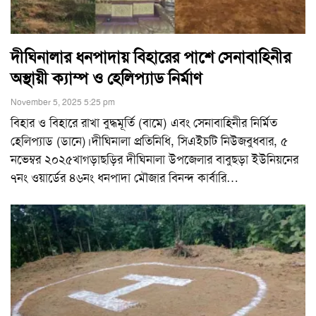
দীঘিনালার ধনপাদায় বিহারের পাশে সেনাবাহিনীর
অস্থায়ী ক্যাম্প ও হেলিপ্যাড নির্মাণ
November 5, 2025 5:25 pm
বিহার ও বিহারে রাখা বুদ্ধমূর্তি (বামে) এবং সেনাবাহিনীর নির্মিত
হেলিপ্যাড (ডানে)।দীঘিনালা প্রতিনিধি, সিএইচটি নিউজবুধবার, ৫
নভেম্বর ২০২৫খাগড়াছড়ির দীঘিনালা উপজেলার বাবুছড়া ইউনিয়নের
৭নং ওয়ার্ডের ৪৬নং ধনপাদা মৌজার বিনন্দ কার্বারি
…