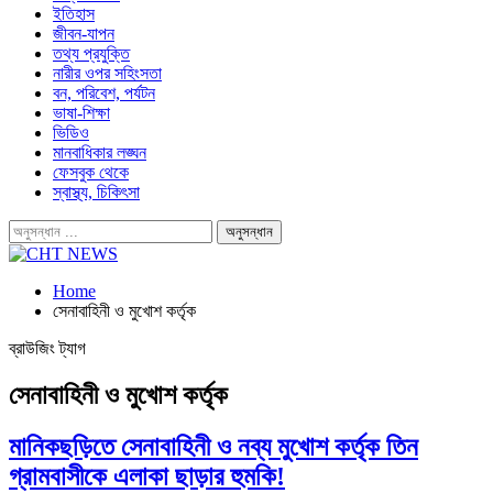
ইতিহাস
জীবন-যাপন
তথ্য প্রযুক্তি
নারীর ওপর সহিংসতা
বন, পরিবেশ, পর্যটন
ভাষা-শিক্ষা
ভিডিও
মানবাধিকার লঙ্ঘন
ফেসবুক থেকে
স্বাস্থ্য, চিকিৎসা
Home
সেনাবাহিনী ও মুখোশ কর্তৃক
ব্রাউজিং ট্যাগ
সেনাবাহিনী ও মুখোশ কর্তৃক
মানিকছড়িতে সেনাবাহিনী ও নব্য মুখোশ কর্তৃক তিন
গ্রামবাসীকে এলাকা ছাড়ার হুমকি!