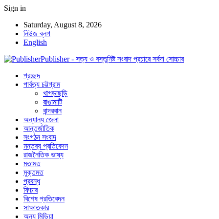
Sign in
Saturday, August 8, 2026
নিউজ ব্লগ
English
Publisher - সত্য ও বস্তুনিষ্ট সংবাদ প্রচারে সর্বদা সোচ্চার
প্রচ্ছদ
পার্বত্য চট্টগ্রাম
খাগড়াছড়ি
রাঙামাটি
বান্দরবান
অন্যান্য জেলা
আন্তর্জাতিক
সংগঠন সংবাদ
মন্তব্য প্রতিবেদন
রাজনৈতিক ভাষ্য
মতামত
মুক্তমত
প্রবন্ধ
ফিচার
বিশেষ প্রতিবেদন
সাক্ষাতকার
অন্য মিডিয়া