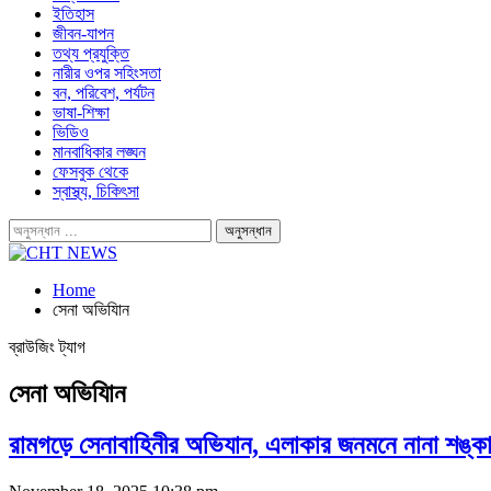
ইতিহাস
জীবন-যাপন
তথ্য প্রযুক্তি
নারীর ওপর সহিংসতা
বন, পরিবেশ, পর্যটন
ভাষা-শিক্ষা
ভিডিও
মানবাধিকার লঙ্ঘন
ফেসবুক থেকে
স্বাস্থ্য, চিকিৎসা
Home
সেনা অভিযািন
ব্রাউজিং ট্যাগ
সেনা অভিযািন
রামগড়ে সেনাবাহিনীর অভিযান, এলাকার জনমনে নানা শঙ্ক