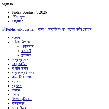
Sign in
Friday, August 7, 2026
নিউজ ব্লগ
English
Publisher - সত্য ও বস্তুনিষ্ট সংবাদ প্রচারে সর্বদা সোচ্চার
প্রচ্ছদ
পার্বত্য চট্টগ্রাম
খাগড়াছড়ি
রাঙামাটি
বান্দরবান
অন্যান্য জেলা
আন্তর্জাতিক
সংগঠন সংবাদ
মন্তব্য প্রতিবেদন
রাজনৈতিক ভাষ্য
মতামত
মুক্তমত
প্রবন্ধ
ফিচার
বিশেষ প্রতিবেদন
সাক্ষাতকার
অন্য মিডিয়া