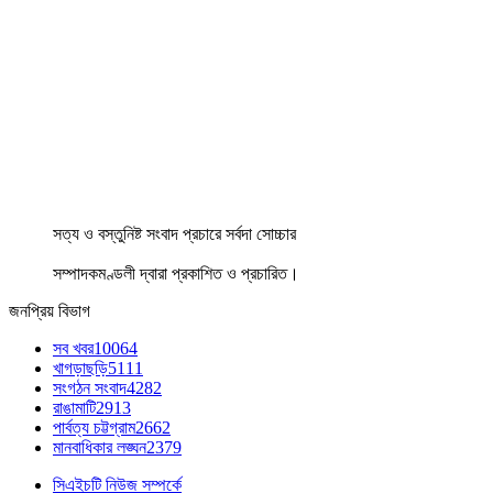
সত্য ও বস্তুনিষ্ট সংবাদ প্রচারে সর্বদা সোচ্চার
সম্পাদকমণ্ডলী দ্বারা প্রকাশিত ও প্রচারিত।
জনপ্রিয় বিভাগ
সব খবর
10064
খাগড়াছড়ি
5111
সংগঠন সংবাদ
4282
রাঙামাটি
2913
পার্বত্য চট্টগ্রাম
2662
মানবাধিকার লঙ্ঘন
2379
সিএইচটি নিউজ সম্পর্কে