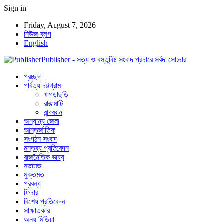
Sign in
Friday, August 7, 2026
নিউজ ব্লগ
English
Publisher - সত্য ও বস্তুনিষ্ট সংবাদ প্রচারে সর্বদা সোচ্চার
প্রচ্ছদ
পার্বত্য চট্টগ্রাম
খাগড়াছড়ি
রাঙামাটি
বান্দরবান
অন্যান্য জেলা
আন্তর্জাতিক
সংগঠন সংবাদ
মন্তব্য প্রতিবেদন
রাজনৈতিক ভাষ্য
মতামত
মুক্তমত
প্রবন্ধ
ফিচার
বিশেষ প্রতিবেদন
সাক্ষাতকার
অন্য মিডিয়া