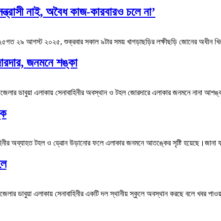
সন্ত্রাসী নাই, অবৈধ কাজ-কারবারও চলে না’
০২৫গত ২৯ আগস্ট ২০২৫, শুক্রবার সকাল ৯টার সময় খাগড়াছড়ির লক্ষীছড়ি জোনের অধীন খি
জোরদার, জনমনে শঙ্কা
েলার ডাবুয়া এলাকায় সেনাবাহিনীর অবস্থান ও টহল জোরদারে এলাকার জনমনে নানা আশঙ্কা 
্ক
াহিনীর অব্যাহত টহল ও ড্রোন উড়ানোর ফলে এলাকার জনমনে আতঙ্কের সৃষ্টি হয়েছে।জানা য
হল
েলার ডাবুয়া এলাকায় সেনাবাহিনীর একটি দল স্থানীয় স্কুলে অবস্থান করছে বলে খবর পাও