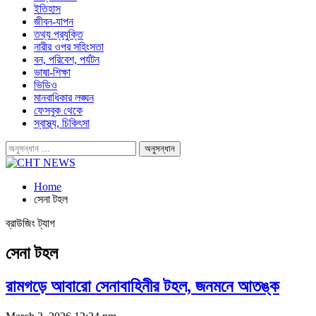
ইতিহাস
জীবন-যাপন
তথ্য প্রযুক্তি
নারীর ওপর সহিংসতা
বন, পরিবেশ, পর্যটন
ভাষা-শিক্ষা
ভিডিও
মানবাধিকার লঙ্ঘন
ফেসবুক থেকে
স্বাস্থ্য, চিকিৎসা
Home
সেনা টহল
ব্রাউজিং ট্যাগ
সেনা টহল
রামগড়ে আবারো সেনাবাহিনীর টহল, জনমনে আতঙ্ক