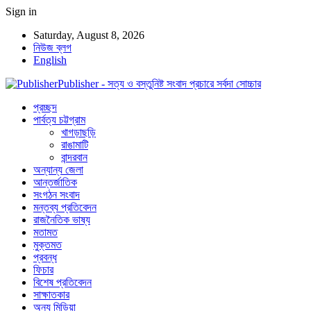
Sign in
Saturday, August 8, 2026
নিউজ ব্লগ
English
Publisher - সত্য ও বস্তুনিষ্ট সংবাদ প্রচারে সর্বদা সোচ্চার
প্রচ্ছদ
পার্বত্য চট্টগ্রাম
খাগড়াছড়ি
রাঙামাটি
বান্দরবান
অন্যান্য জেলা
আন্তর্জাতিক
সংগঠন সংবাদ
মন্তব্য প্রতিবেদন
রাজনৈতিক ভাষ্য
মতামত
মুক্তমত
প্রবন্ধ
ফিচার
বিশেষ প্রতিবেদন
সাক্ষাতকার
অন্য মিডিয়া