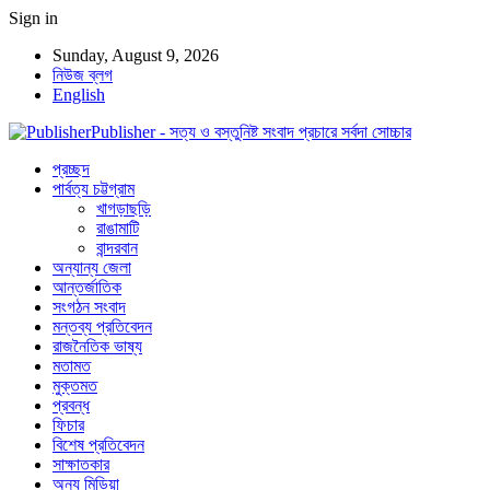
Sign in
Sunday, August 9, 2026
নিউজ ব্লগ
English
Publisher - সত্য ও বস্তুনিষ্ট সংবাদ প্রচারে সর্বদা সোচ্চার
প্রচ্ছদ
পার্বত্য চট্টগ্রাম
খাগড়াছড়ি
রাঙামাটি
বান্দরবান
অন্যান্য জেলা
আন্তর্জাতিক
সংগঠন সংবাদ
মন্তব্য প্রতিবেদন
রাজনৈতিক ভাষ্য
মতামত
মুক্তমত
প্রবন্ধ
ফিচার
বিশেষ প্রতিবেদন
সাক্ষাতকার
অন্য মিডিয়া