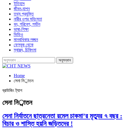
ইতিহাস
জীবন-যাপন
তথ্য প্রযুক্তি
নারীর ওপর সহিংসতা
বন, পরিবেশ, পর্যটন
ভাষা-শিক্ষা
ভিডিও
মানবাধিকার লঙ্ঘন
ফেসবুক থেকে
স্বাস্থ্য, চিকিৎসা
Home
সেনা নির্াতন
ব্রাউজিং ট্যাগ
সেনা নির্াতন
সেনা নির্যাতনে ছাত্রনেতা রমেল চাকমা’র মৃত্যুর ৭ বছর :
বিচার ও শাস্তি হয়নি জড়িতদের !