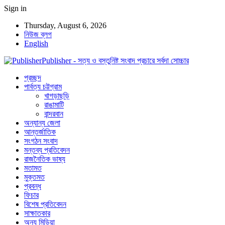
Sign in
Thursday, August 6, 2026
নিউজ ব্লগ
English
Publisher - সত্য ও বস্তুনিষ্ট সংবাদ প্রচারে সর্বদা সোচ্চার
প্রচ্ছদ
পার্বত্য চট্টগ্রাম
খাগড়াছড়ি
রাঙামাটি
বান্দরবান
অন্যান্য জেলা
আন্তর্জাতিক
সংগঠন সংবাদ
মন্তব্য প্রতিবেদন
রাজনৈতিক ভাষ্য
মতামত
মুক্তমত
প্রবন্ধ
ফিচার
বিশেষ প্রতিবেদন
সাক্ষাতকার
অন্য মিডিয়া