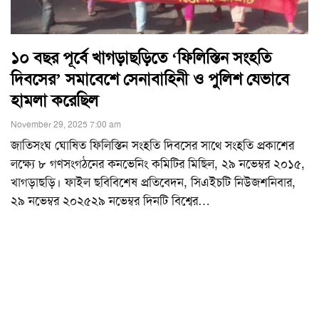
১০ বছর পূর্বে খাগড়াছড়িতে ‘ফিলিস্তিন সংহতি
দিবসের’ সমাবেশে সেনাবাহিনী ও পুলিশ যেভাবে
হামলা করেছিল
November 29, 2025 7:00 am
জাতিসংঘ ঘোষিত ফিলিস্তিন সংহতি দিবসের সাথে সংহতি প্রকাশের
লক্ষ্যে ৮ গণসংগঠনের কনভেনিং কমিটির মিছিল, ২৯ নভেম্বর ২০১৫,
খাগড়াছড়ি। ফাইল ছবিবিশেষ প্রতিবেদন, সিএইচটি নিউজশনিবার,
২৯ নভেম্বর ২০২৫২৯ নভেম্বর দিনটি বিশ্বের
…