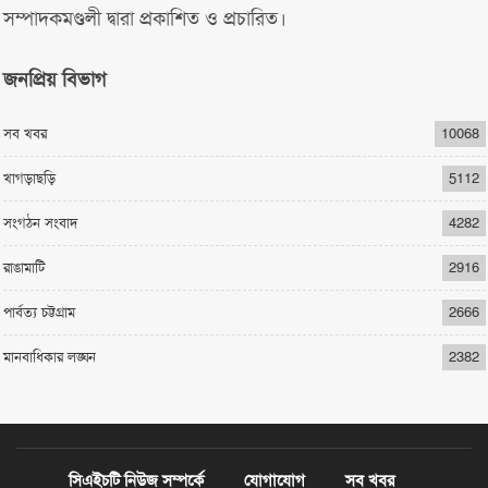
সম্পাদকমণ্ডলী দ্বারা প্রকাশিত ও প্রচারিত।
জনপ্রিয় বিভাগ
সব খবর
10068
খাগড়াছড়ি
5112
সংগঠন সংবাদ
4282
রাঙামাটি
2916
পার্বত্য চট্টগ্রাম
2666
মানবাধিকার লঙ্ঘন
2382
সিএইচটি নিউজ সম্পর্কে
যোগাযোগ
সব খবর