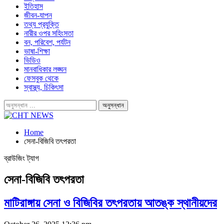
ইতিহাস
জীবন-যাপন
তথ্য প্রযুক্তি
নারীর ওপর সহিংসতা
বন, পরিবেশ, পর্যটন
ভাষা-শিক্ষা
ভিডিও
মানবাধিকার লঙ্ঘন
ফেসবুক থেকে
স্বাস্থ্য, চিকিৎসা
Home
সেনা-বিজিবি তৎপরতা
ব্রাউজিং ট্যাগ
সেনা-বিজিবি তৎপরতা
মাটিরাঙ্গায় সেনা ও বিজিবির তৎপরতায় আতঙ্ক স্থানীয়দের