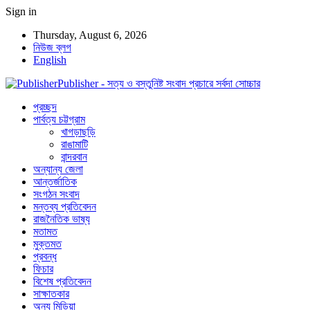
Sign in
Thursday, August 6, 2026
নিউজ ব্লগ
English
Publisher - সত্য ও বস্তুনিষ্ট সংবাদ প্রচারে সর্বদা সোচ্চার
প্রচ্ছদ
পার্বত্য চট্টগ্রাম
খাগড়াছড়ি
রাঙামাটি
বান্দরবান
অন্যান্য জেলা
আন্তর্জাতিক
সংগঠন সংবাদ
মন্তব্য প্রতিবেদন
রাজনৈতিক ভাষ্য
মতামত
মুক্তমত
প্রবন্ধ
ফিচার
বিশেষ প্রতিবেদন
সাক্ষাতকার
অন্য মিডিয়া