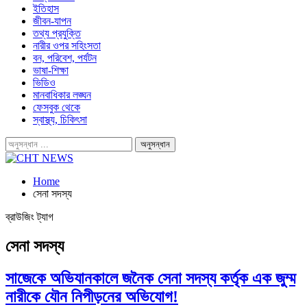
ইতিহাস
জীবন-যাপন
তথ্য প্রযুক্তি
নারীর ওপর সহিংসতা
বন, পরিবেশ, পর্যটন
ভাষা-শিক্ষা
ভিডিও
মানবাধিকার লঙ্ঘন
ফেসবুক থেকে
স্বাস্থ্য, চিকিৎসা
Home
সেনা সদস্য
ব্রাউজিং ট্যাগ
সেনা সদস্য
সাজেকে অভিযানকালে জনৈক সেনা সদস্য কর্তৃক এক জুম্ম
নারীকে যৌন নিপীড়নের অভিযোগ!