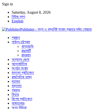
Sign in
Saturday, August 8, 2026
নিউজ ব্লগ
English
Publisher - সত্য ও বস্তুনিষ্ট সংবাদ প্রচারে সর্বদা সোচ্চার
প্রচ্ছদ
পার্বত্য চট্টগ্রাম
খাগড়াছড়ি
রাঙামাটি
বান্দরবান
অন্যান্য জেলা
আন্তর্জাতিক
সংগঠন সংবাদ
মন্তব্য প্রতিবেদন
রাজনৈতিক ভাষ্য
মতামত
মুক্তমত
প্রবন্ধ
ফিচার
বিশেষ প্রতিবেদন
সাক্ষাতকার
অন্য মিডিয়া