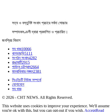
সত্য ও বস্তুনিষ্ট সংবাদ প্রচারে সর্বদা সোচ্চার
সম্পাদকমণ্ডলী দ্বারা প্রকাশিত ও প্রচারিত।
জনপ্রিয় বিভাগ
সব খবর
10066
খাগড়াছড়ি
5111
সংগঠন সংবাদ
4282
রাঙামাটি
2915
পার্বত্য চট্টগ্রাম
2664
মানবাধিকার লঙ্ঘন
2381
সিএইচটি নিউজ সম্পর্কে
যোগাযোগ
সব খবর
© 2026 - CHT NEWS. All Rights Reserved.
This website uses cookies to improve your experience. We'll assume
you're ok with this, but you can opt-out if you wish.
Accept
Read