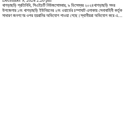
December 9, 2024 2:20 pm
খাগড়াছড়ি প্রতিনিধি, সিএইচটি নিউজসোমবার, ৯ ডিসেম্বর ২০২৪খাগড়াছড়ি সদর
উপজেলার ১নং খাগড়াছড়ি ইউনিয়নের ২নং ওয়ার্ডের চম্পাঘাট এলাকায় সেনাবাহিনী কর্তৃক
সাধারণ জনগণের ওপর হয়রানির অভিযোগ পাওয়া গেছে।স্থানীয়রা অভিযোগ করে এ
…