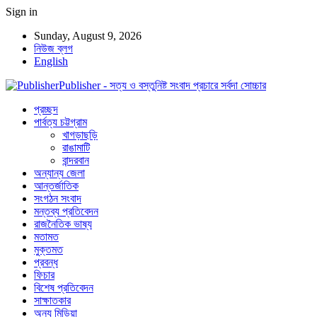
Sign in
Sunday, August 9, 2026
নিউজ ব্লগ
English
Publisher - সত্য ও বস্তুনিষ্ট সংবাদ প্রচারে সর্বদা সোচ্চার
প্রচ্ছদ
পার্বত্য চট্টগ্রাম
খাগড়াছড়ি
রাঙামাটি
বান্দরবান
অন্যান্য জেলা
আন্তর্জাতিক
সংগঠন সংবাদ
মন্তব্য প্রতিবেদন
রাজনৈতিক ভাষ্য
মতামত
মুক্তমত
প্রবন্ধ
ফিচার
বিশেষ প্রতিবেদন
সাক্ষাতকার
অন্য মিডিয়া