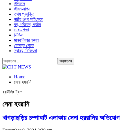
ইতিহাস
জীবন-যাপন
তথ্য প্রযুক্তি
নারীর ওপর সহিংসতা
বন, পরিবেশ, পর্যটন
ভাষা-শিক্ষা
ভিডিও
মানবাধিকার লঙ্ঘন
ফেসবুক থেকে
স্বাস্থ্য, চিকিৎসা
Home
সেনা হযরানি
ব্রাউজিং ট্যাগ
সেনা হযরানি
খাগড়াছড়ির চম্পাঘাট এলাকায় সেনা হয়রানির অভিযোগ