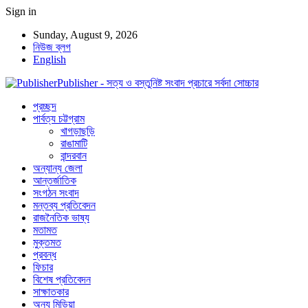
Sign in
Sunday, August 9, 2026
নিউজ ব্লগ
English
Publisher - সত্য ও বস্তুনিষ্ট সংবাদ প্রচারে সর্বদা সোচ্চার
প্রচ্ছদ
পার্বত্য চট্টগ্রাম
খাগড়াছড়ি
রাঙামাটি
বান্দরবান
অন্যান্য জেলা
আন্তর্জাতিক
সংগঠন সংবাদ
মন্তব্য প্রতিবেদন
রাজনৈতিক ভাষ্য
মতামত
মুক্তমত
প্রবন্ধ
ফিচার
বিশেষ প্রতিবেদন
সাক্ষাতকার
অন্য মিডিয়া