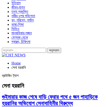
ইতিহাস
জীবন-যাপন
তথ্য প্রযুক্তি
নারীর ওপর সহিংসতা
বন, পরিবেশ, পর্যটন
ভাষা-শিক্ষা
ভিডিও
মানবাধিকার লঙ্ঘন
ফেসবুক থেকে
স্বাস্থ্য, চিকিৎসা
Home
সেনা হয়রানি
ব্রাউজিং ট্যাগ
সেনা হয়রানি
গুইমারায় কাজ শেষে বাড়ি ফেরার পথে ৫ জন পাহাড়িকে
হয়রানির অভিযোগ সেনাবাহিনীর বিরুদ্ধে