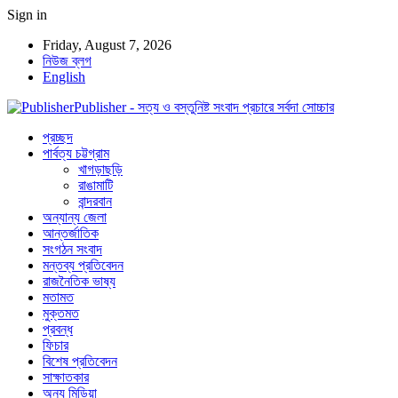
Sign in
Friday, August 7, 2026
নিউজ ব্লগ
English
Publisher - সত্য ও বস্তুনিষ্ট সংবাদ প্রচারে সর্বদা সোচ্চার
প্রচ্ছদ
পার্বত্য চট্টগ্রাম
খাগড়াছড়ি
রাঙামাটি
বান্দরবান
অন্যান্য জেলা
আন্তর্জাতিক
সংগঠন সংবাদ
মন্তব্য প্রতিবেদন
রাজনৈতিক ভাষ্য
মতামত
মুক্তমত
প্রবন্ধ
ফিচার
বিশেষ প্রতিবেদন
সাক্ষাতকার
অন্য মিডিয়া