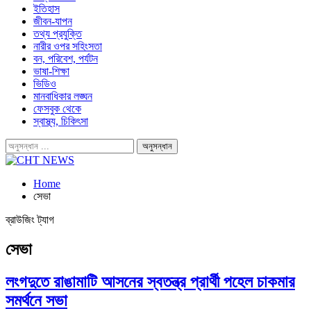
ইতিহাস
জীবন-যাপন
তথ্য প্রযুক্তি
নারীর ওপর সহিংসতা
বন, পরিবেশ, পর্যটন
ভাষা-শিক্ষা
ভিডিও
মানবাধিকার লঙ্ঘন
ফেসবুক থেকে
স্বাস্থ্য, চিকিৎসা
Home
সেভা
ব্রাউজিং ট্যাগ
সেভা
লংগদুতে রাঙামাটি আসনের স্বতন্ত্র প্রার্থী পহেল চাকমার
সমর্থনে সভা