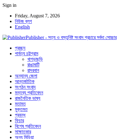
Sign in
Friday, August 7, 2026
নিউজ ব্লগ
English
Publisher - সত্য ও বস্তুনিষ্ট সংবাদ প্রচারে সর্বদা সোচ্চার
প্রচ্ছদ
পার্বত্য চট্টগ্রাম
খাগড়াছড়ি
রাঙামাটি
বান্দরবান
অন্যান্য জেলা
আন্তর্জাতিক
সংগঠন সংবাদ
মন্তব্য প্রতিবেদন
রাজনৈতিক ভাষ্য
মতামত
মুক্তমত
প্রবন্ধ
ফিচার
বিশেষ প্রতিবেদন
সাক্ষাতকার
অন্য মিডিয়া