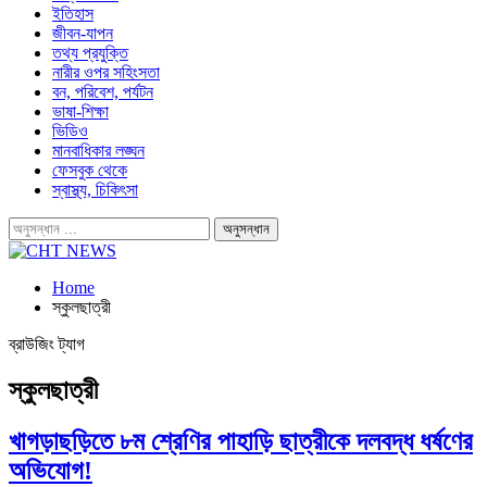
ইতিহাস
জীবন-যাপন
তথ্য প্রযুক্তি
নারীর ওপর সহিংসতা
বন, পরিবেশ, পর্যটন
ভাষা-শিক্ষা
ভিডিও
মানবাধিকার লঙ্ঘন
ফেসবুক থেকে
স্বাস্থ্য, চিকিৎসা
Home
স্কুলছাত্রী
ব্রাউজিং ট্যাগ
স্কুলছাত্রী
খাগড়াছড়িতে ৮ম শ্রেণির পাহাড়ি ছাত্রীকে দলবদ্ধ ধর্ষণের
অভিযোগ!