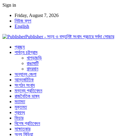
Sign in
Friday, August 7, 2026
নিউজ ব্লগ
English
Publisher - সত্য ও বস্তুনিষ্ট সংবাদ প্রচারে সর্বদা সোচ্চার
প্রচ্ছদ
পার্বত্য চট্টগ্রাম
খাগড়াছড়ি
রাঙামাটি
বান্দরবান
অন্যান্য জেলা
আন্তর্জাতিক
সংগঠন সংবাদ
মন্তব্য প্রতিবেদন
রাজনৈতিক ভাষ্য
মতামত
মুক্তমত
প্রবন্ধ
ফিচার
বিশেষ প্রতিবেদন
সাক্ষাতকার
অন্য মিডিয়া