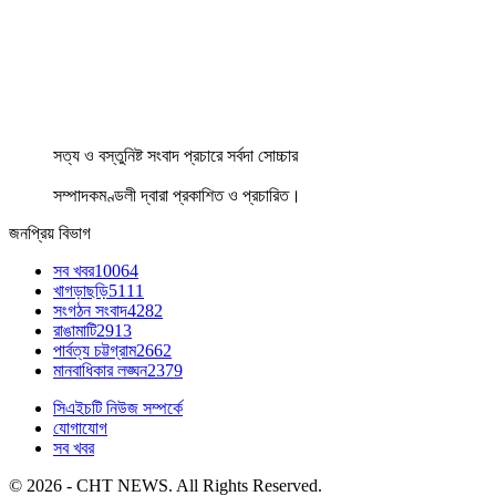
সত্য ও বস্তুনিষ্ট সংবাদ প্রচারে সর্বদা সোচ্চার
সম্পাদকমণ্ডলী দ্বারা প্রকাশিত ও প্রচারিত।
জনপ্রিয় বিভাগ
সব খবর
10064
খাগড়াছড়ি
5111
সংগঠন সংবাদ
4282
রাঙামাটি
2913
পার্বত্য চট্টগ্রাম
2662
মানবাধিকার লঙ্ঘন
2379
সিএইচটি নিউজ সম্পর্কে
যোগাযোগ
সব খবর
© 2026 - CHT NEWS. All Rights Reserved.