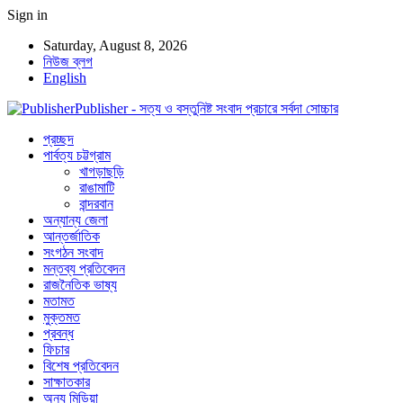
Sign in
Saturday, August 8, 2026
নিউজ ব্লগ
English
Publisher - সত্য ও বস্তুনিষ্ট সংবাদ প্রচারে সর্বদা সোচ্চার
প্রচ্ছদ
পার্বত্য চট্টগ্রাম
খাগড়াছড়ি
রাঙামাটি
বান্দরবান
অন্যান্য জেলা
আন্তর্জাতিক
সংগঠন সংবাদ
মন্তব্য প্রতিবেদন
রাজনৈতিক ভাষ্য
মতামত
মুক্তমত
প্রবন্ধ
ফিচার
বিশেষ প্রতিবেদন
সাক্ষাতকার
অন্য মিডিয়া