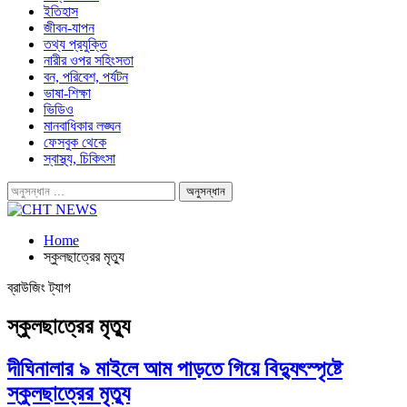
ইতিহাস
জীবন-যাপন
তথ্য প্রযুক্তি
নারীর ওপর সহিংসতা
বন, পরিবেশ, পর্যটন
ভাষা-শিক্ষা
ভিডিও
মানবাধিকার লঙ্ঘন
ফেসবুক থেকে
স্বাস্থ্য, চিকিৎসা
Home
স্কুলছাত্রের মৃত্যু
ব্রাউজিং ট্যাগ
স্কুলছাত্রের মৃত্যু
দীঘিনালার ৯ মাইলে আম পাড়তে গিয়ে বিদ্যুৎস্পৃষ্টে
স্কুলছাত্রের মৃত্যু