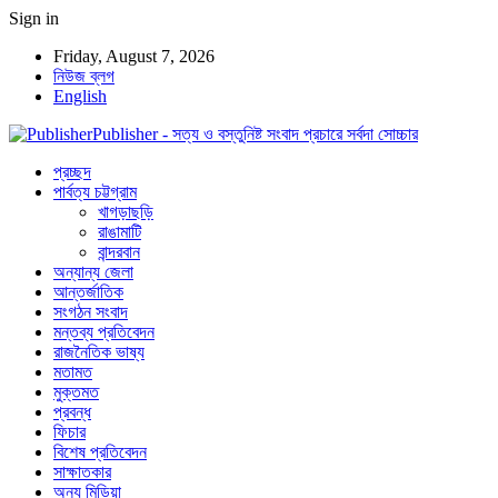
Sign in
Friday, August 7, 2026
নিউজ ব্লগ
English
Publisher - সত্য ও বস্তুনিষ্ট সংবাদ প্রচারে সর্বদা সোচ্চার
প্রচ্ছদ
পার্বত্য চট্টগ্রাম
খাগড়াছড়ি
রাঙামাটি
বান্দরবান
অন্যান্য জেলা
আন্তর্জাতিক
সংগঠন সংবাদ
মন্তব্য প্রতিবেদন
রাজনৈতিক ভাষ্য
মতামত
মুক্তমত
প্রবন্ধ
ফিচার
বিশেষ প্রতিবেদন
সাক্ষাতকার
অন্য মিডিয়া