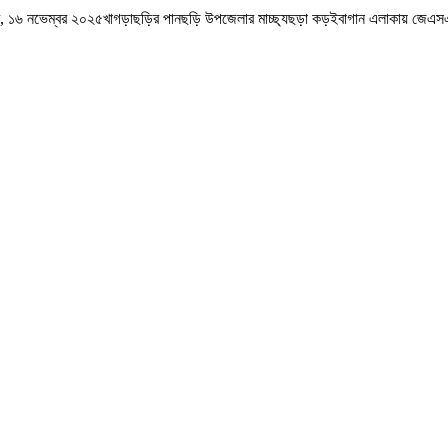
১৬ নভেম্বর ২০২৫খাগড়াছড়ির পানছড়ি উপজেলার মাচ্ছ্যছড়া কড়ইবাগান এলাকায় জেএসএস সন্