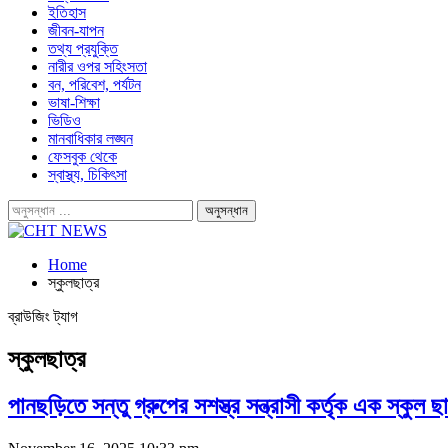
ইতিহাস
জীবন-যাপন
তথ্য প্রযুক্তি
নারীর ওপর সহিংসতা
বন, পরিবেশ, পর্যটন
ভাষা-শিক্ষা
ভিডিও
মানবাধিকার লঙ্ঘন
ফেসবুক থেকে
স্বাস্থ্য, চিকিৎসা
Home
স্কুলছাত্র
ব্রাউজিং ট্যাগ
স্কুলছাত্র
পানছড়িতে সন্তু গ্রুপের সশস্ত্র সন্ত্রাসী কর্তৃক এক স্কু