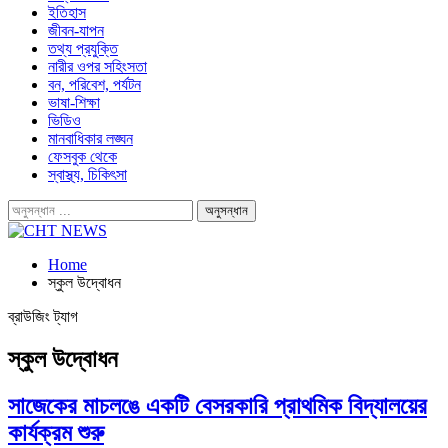
ইতিহাস
জীবন-যাপন
তথ্য প্রযুক্তি
নারীর ওপর সহিংসতা
বন, পরিবেশ, পর্যটন
ভাষা-শিক্ষা
ভিডিও
মানবাধিকার লঙ্ঘন
ফেসবুক থেকে
স্বাস্থ্য, চিকিৎসা
Home
স্কুল উদ্বোধন
ব্রাউজিং ট্যাগ
স্কুল উদ্বোধন
সাজেকের মাচলঙে একটি বেসরকারি প্রাথমিক বিদ্যালয়ের
কার্যক্রম শুরু