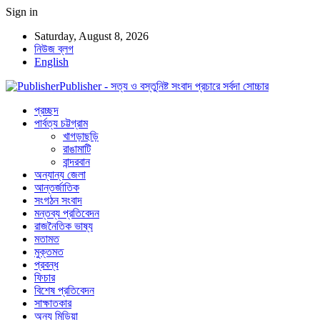
Sign in
Saturday, August 8, 2026
নিউজ ব্লগ
English
Publisher - সত্য ও বস্তুনিষ্ট সংবাদ প্রচারে সর্বদা সোচ্চার
প্রচ্ছদ
পার্বত্য চট্টগ্রাম
খাগড়াছড়ি
রাঙামাটি
বান্দরবান
অন্যান্য জেলা
আন্তর্জাতিক
সংগঠন সংবাদ
মন্তব্য প্রতিবেদন
রাজনৈতিক ভাষ্য
মতামত
মুক্তমত
প্রবন্ধ
ফিচার
বিশেষ প্রতিবেদন
সাক্ষাতকার
অন্য মিডিয়া