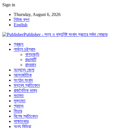
Sign in
Thursday, August 6, 2026
নিউজ ব্লগ
English
Publisher - সত্য ও বস্তুনিষ্ট সংবাদ প্রচারে সর্বদা সোচ্চার
প্রচ্ছদ
পার্বত্য চট্টগ্রাম
খাগড়াছড়ি
রাঙামাটি
বান্দরবান
অন্যান্য জেলা
আন্তর্জাতিক
সংগঠন সংবাদ
মন্তব্য প্রতিবেদন
রাজনৈতিক ভাষ্য
মতামত
মুক্তমত
প্রবন্ধ
ফিচার
বিশেষ প্রতিবেদন
সাক্ষাতকার
অন্য মিডিয়া