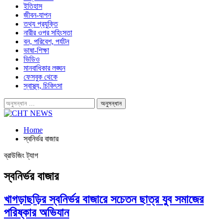
ইতিহাস
জীবন-যাপন
তথ্য প্রযুক্তি
নারীর ওপর সহিংসতা
বন, পরিবেশ, পর্যটন
ভাষা-শিক্ষা
ভিডিও
মানবাধিকার লঙ্ঘন
ফেসবুক থেকে
স্বাস্থ্য, চিকিৎসা
Home
স্বনির্ভর বাজার
ব্রাউজিং ট্যাগ
স্বনির্ভর বাজার
খাগড়াছড়ির স্বনির্ভর বাজারে সচেতন ছাত্র যুব সমাজের
পরিষ্কার অভিযান