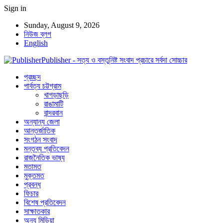
Sign in
Sunday, August 9, 2026
নিউজ ব্লগ
English
Publisher - সত্য ও বস্তুনিষ্ট সংবাদ প্রচারে সর্বদা সোচ্চার
প্রচ্ছদ
পার্বত্য চট্টগ্রাম
খাগড়াছড়ি
রাঙামাটি
বান্দরবান
অন্যান্য জেলা
আন্তর্জাতিক
সংগঠন সংবাদ
মন্তব্য প্রতিবেদন
রাজনৈতিক ভাষ্য
মতামত
মুক্তমত
প্রবন্ধ
ফিচার
বিশেষ প্রতিবেদন
সাক্ষাতকার
অন্য মিডিয়া