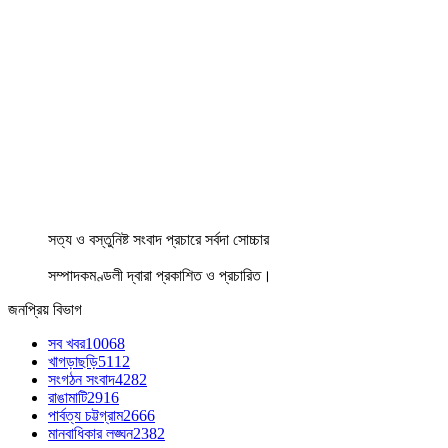
সত্য ও বস্তুনিষ্ট সংবাদ প্রচারে সর্বদা সোচ্চার
সম্পাদকমণ্ডলী দ্বারা প্রকাশিত ও প্রচারিত।
জনপ্রিয় বিভাগ
সব খবর
10068
খাগড়াছড়ি
5112
সংগঠন সংবাদ
4282
রাঙামাটি
2916
পার্বত্য চট্টগ্রাম
2666
মানবাধিকার লঙ্ঘন
2382