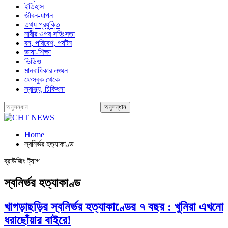
ইতিহাস
জীবন-যাপন
তথ্য প্রযুক্তি
নারীর ওপর সহিংসতা
বন, পরিবেশ, পর্যটন
ভাষা-শিক্ষা
ভিডিও
মানবাধিকার লঙ্ঘন
ফেসবুক থেকে
স্বাস্থ্য, চিকিৎসা
Home
স্বনির্ভর হত্যাকাণ্ড
ব্রাউজিং ট্যাগ
স্বনির্ভর হত্যাকাণ্ড
খাগড়াছড়ির স্বনির্ভর হত্যাকাণ্ডের ৭ বছর : খুনিরা এখনো
ধরাছোঁয়ার বাইরে!