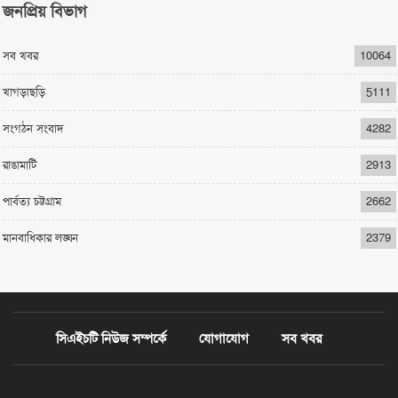
জনপ্রিয় বিভাগ
সব খবর
10064
খাগড়াছড়ি
5111
সংগঠন সংবাদ
4282
রাঙামাটি
2913
পার্বত্য চট্টগ্রাম
2662
মানবাধিকার লঙ্ঘন
2379
সিএইচটি নিউজ সম্পর্কে
যোগাযোগ
সব খবর