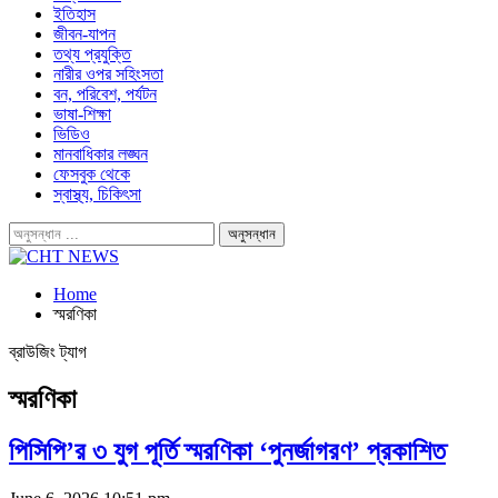
ইতিহাস
জীবন-যাপন
তথ্য প্রযুক্তি
নারীর ওপর সহিংসতা
বন, পরিবেশ, পর্যটন
ভাষা-শিক্ষা
ভিডিও
মানবাধিকার লঙ্ঘন
ফেসবুক থেকে
স্বাস্থ্য, চিকিৎসা
Home
স্মরণিকা
ব্রাউজিং ট্যাগ
স্মরণিকা
পিসিপি’র ৩ যুগ পূর্তি স্মরণিকা ‘পুনর্জাগরণ’ প্রকাশিত