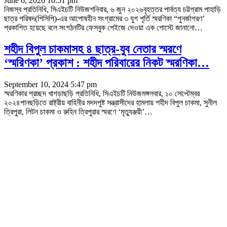
June 6, 2026 10:51 pm
নিজস্ব প্রতিনিধি, সিএইচটি নিউজশনিবার, ৬ জুন ২০২৬বৃহত্তর পার্বত্য চট্টগ্রাম পাহাড়ি
ছাত্র পরিষদ(পিসিপি)-এর আপোষহীন সংগ্রামের ৩ যুগ পূর্তি স্মরণিকা “পুনর্জাগরণ’
প্রকাশিত হয়েছে বলে সংগঠনটির ফেসবুক পেইজে দেওয়া এক পোস্টে জানানো
…
শহীদ বিপুল চাকমাসহ ৪ ছাত্র-যুব নেতার স্মরণে
‘স্মরিণকা’ প্রকাশ : শহীদ পরিবারের নিকট স্মরণিকা…
September 10, 2024 5:47 pm
স্মরণিকার প্রচ্ছদ খাগড়াছড়ি প্রতিনিধি, সিএইচটি নিউজমঙ্গলবার, ১০ সেপ্টেম্বর
২০২৪পানছড়িতে রাষ্ট্রীয় বাহিনীর মদদপুষ্ট সন্ত্রাসীদের হামলায় শহীদ বিপুল চাকমা, সুনীল
ত্রিপুরা, লিটন চাকমা ও রুহিন ত্রিপুরার স্মরণে ‘মৃত্যুঞ্জয়ী’
…