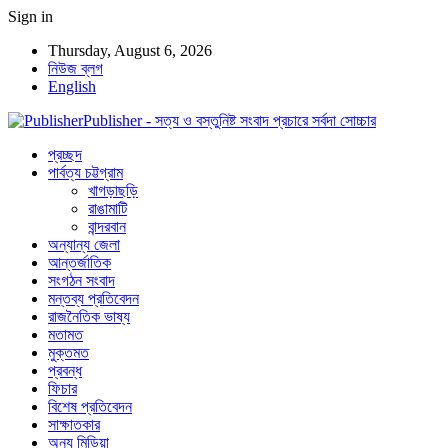
Sign in
Thursday, August 6, 2026
নিউজ ব্লগ
English
Publisher - সত্য ও বস্তুনিষ্ট সংবাদ প্রচারে সর্বদা সোচ্চার
প্রচ্ছদ
পার্বত্য চট্টগ্রাম
খাগড়াছড়ি
রাঙামাটি
বান্দরবান
অন্যান্য জেলা
আন্তর্জাতিক
সংগঠন সংবাদ
মন্তব্য প্রতিবেদন
রাজনৈতিক ভাষ্য
মতামত
মুক্তমত
প্রবন্ধ
ফিচার
বিশেষ প্রতিবেদন
সাক্ষাতকার
অন্য মিডিয়া