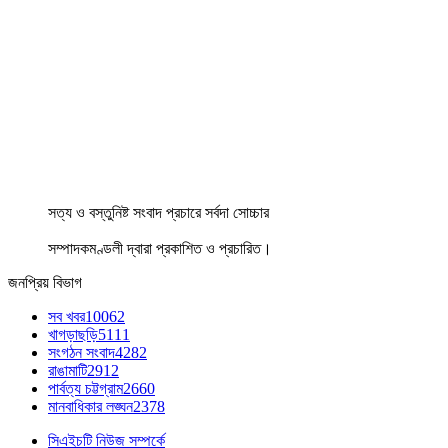
সত্য ও বস্তুনিষ্ট সংবাদ প্রচারে সর্বদা সোচ্চার
সম্পাদকমণ্ডলী দ্বারা প্রকাশিত ও প্রচারিত।
জনপ্রিয় বিভাগ
সব খবর
10062
খাগড়াছড়ি
5111
সংগঠন সংবাদ
4282
রাঙামাটি
2912
পার্বত্য চট্টগ্রাম
2660
মানবাধিকার লঙ্ঘন
2378
সিএইচটি নিউজ সম্পর্কে