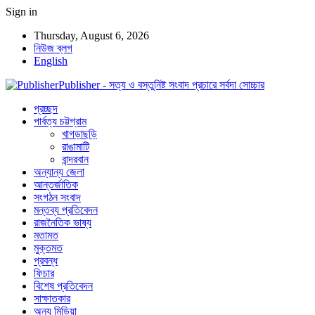
Sign in
Thursday, August 6, 2026
নিউজ ব্লগ
English
Publisher - সত্য ও বস্তুনিষ্ট সংবাদ প্রচারে সর্বদা সোচ্চার
প্রচ্ছদ
পার্বত্য চট্টগ্রাম
খাগড়াছড়ি
রাঙামাটি
বান্দরবান
অন্যান্য জেলা
আন্তর্জাতিক
সংগঠন সংবাদ
মন্তব্য প্রতিবেদন
রাজনৈতিক ভাষ্য
মতামত
মুক্তমত
প্রবন্ধ
ফিচার
বিশেষ প্রতিবেদন
সাক্ষাতকার
অন্য মিডিয়া