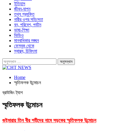
ইতিহাস
জীবন-যাপন
তথ্য প্রযুক্তি
নারীর ওপর সহিংসতা
বন, পরিবেশ, পর্যটন
ভাষা-শিক্ষা
ভিডিও
মানবাধিকার লঙ্ঘন
ফেসবুক থেকে
স্বাস্থ্য, চিকিৎসা
Home
স্মৃতিফলক উন্মোচন
ব্রাউজিং ট্যাগ
স্মৃতিফলক উন্মোচন
গুইমারায় তিন বীর শহীদের নামে সড়কের স্মৃতিফলক উন্মোচন