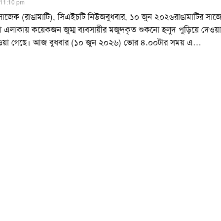
 11:10 pm
সাজেক (রাঙামাটি), সিএইচটি নিউজবুধবার, ১০ জুন ২০২৬রাঙামাটির সাজ
ড়া এলাকায় কয়েকজন জুম্ম ব্যবসায়ীর মজুদকৃত শুকনো হলুদ পুড়িয়ে দেওয়
য়া গেছে। আজ বুধবার (১০ জুন ২০২৬) ভোর ৪.০০টার সময় এ
…