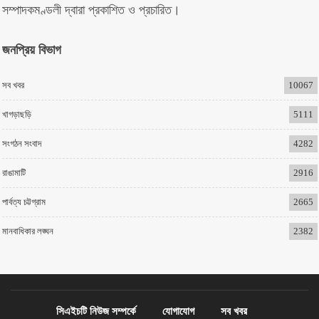
সম্পাদকমণ্ডলী দ্বারা প্রকাশিত ও প্রচারিত।
জনপ্রিয় বিভাগ
সব খবর
10067
খাগড়াছড়ি
5111
সংগঠন সংবাদ
4282
রাঙামাটি
2916
পার্বত্য চট্টগ্রাম
2665
মানবাধিকার লঙ্ঘন
2382
সিএইচটি নিউজ সম্পর্কে
যোগাযোগ
সব খবর