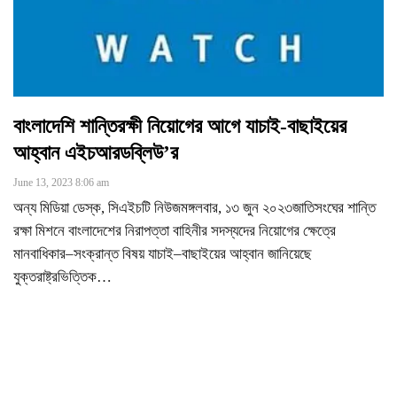
বাংলাদেশি শান্তিরক্ষী নিয়োগের আগে যাচাই-বাছাইয়ের
আহ্বান এইচআরডব্লিউ’র
June 13, 2023 8:06 am
অন্য মিডিয়া ডেস্ক, সিএইচটি নিউজমঙ্গলবার, ১৩ জুন ২০২৩জাতিসংঘের শান্তি
রক্ষা মিশনে বাংলাদেশের নিরাপত্তা বাহিনীর সদস্যদের নিয়োগের ক্ষেত্রে
মানবাধিকার–সংক্রান্ত বিষয় যাচাই–বাছাইয়ের আহ্বান জানিয়েছে
যুক্তরাষ্ট্রভিত্তিক
…