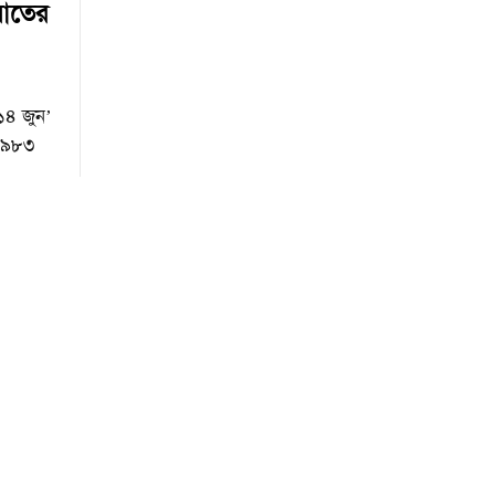
ংঘাতের
১৪ জুন’
 ১৯৮৩