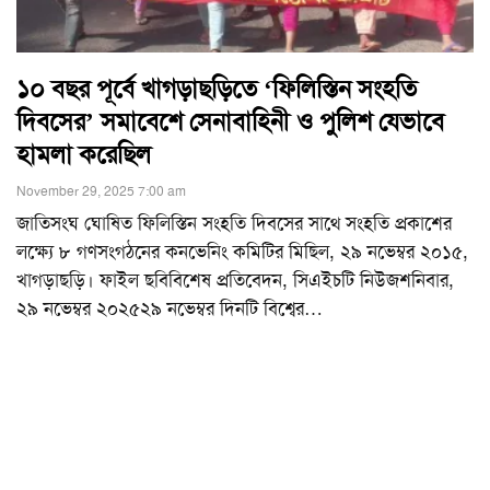
১০ বছর পূর্বে খাগড়াছড়িতে ‘ফিলিস্তিন সংহতি
দিবসের’ সমাবেশে সেনাবাহিনী ও পুলিশ যেভাবে
হামলা করেছিল
November 29, 2025 7:00 am
জাতিসংঘ ঘোষিত ফিলিস্তিন সংহতি দিবসের সাথে সংহতি প্রকাশের
লক্ষ্যে ৮ গণসংগঠনের কনভেনিং কমিটির মিছিল, ২৯ নভেম্বর ২০১৫,
খাগড়াছড়ি। ফাইল ছবিবিশেষ প্রতিবেদন, সিএইচটি নিউজশনিবার,
২৯ নভেম্বর ২০২৫২৯ নভেম্বর দিনটি বিশ্বের
…