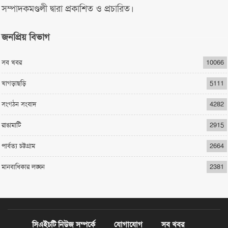
সম্পাদকমণ্ডলী দ্বারা প্রকাশিত ও প্রচারিত।
জনপ্রিয় বিভাগ
সব খবর
10066
খাগড়াছড়ি
5111
সংগঠন সংবাদ
4282
রাঙামাটি
2915
পার্বত্য চট্টগ্রাম
2664
মানবাধিকার লঙ্ঘন
2381
সিএইচটি নিউজ সম্পর্কে
যোগাযোগ
সব খবর