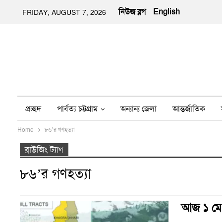
নিউজ ব্লগ
English
FRIDAY, AUGUST 7, 2026
প্রচ্ছদ
পার্বত্য চট্টগ্রাম
অন্যান্য জেলা
আন্তর্জাতিক
Home
৮৬’র গণহত্যা
অন্য মিডিয়া
ইতিহাস
জীবন-যাপন
তথ্য প্রযুক্তি
নার
ব্রাউজিং ট্যাগ
৮৬’র গণহত্যা
আজ ১ মে প