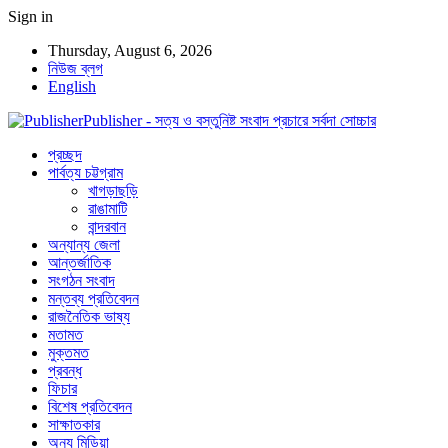
Sign in
Thursday, August 6, 2026
নিউজ ব্লগ
English
Publisher - সত্য ও বস্তুনিষ্ট সংবাদ প্রচারে সর্বদা সোচ্চার
প্রচ্ছদ
পার্বত্য চট্টগ্রাম
খাগড়াছড়ি
রাঙামাটি
বান্দরবান
অন্যান্য জেলা
আন্তর্জাতিক
সংগঠন সংবাদ
মন্তব্য প্রতিবেদন
রাজনৈতিক ভাষ্য
মতামত
মুক্তমত
প্রবন্ধ
ফিচার
বিশেষ প্রতিবেদন
সাক্ষাতকার
অন্য মিডিয়া