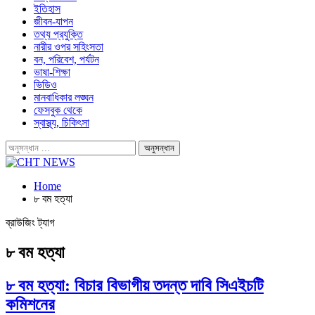
ইতিহাস
জীবন-যাপন
তথ্য প্রযুক্তি
নারীর ওপর সহিংসতা
বন, পরিবেশ, পর্যটন
ভাষা-শিক্ষা
ভিডিও
মানবাধিকার লঙ্ঘন
ফেসবুক থেকে
স্বাস্থ্য, চিকিৎসা
Home
৮ বম হত্যা
ব্রাউজিং ট্যাগ
৮ বম হত্যা
৮ বম হত্যা: বিচার বিভাগীয় তদন্ত দাবি সিএইচটি
কমিশনের