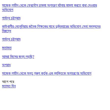
সাজেক পর্যটন থেকে ফেরদৌস চাকমা অপহরণ ঘটনায় মামলা করতে বাধা দেওয়ার
অভিযোগ
পার্বত্য চট্টগ্রাম
কাউখালীর বেতবুনিয়ায় জনৈক শিক্ষকের সাথে দুর্ব্যবহারের অভিযোগ সেনা সদস্যদের
বিরুদ্ধে
পার্বত্য চট্টগ্রাম
মতামত
আমরা কিসের জন্য লড়ছি?
অপরাধ
সাজেক পর্যটন থেকে সন্তু গ্রুপ কর্তৃক এক ব্যক্তিকে অপহরণের অভিযোগ
আগে
পরে
মতামত দিন