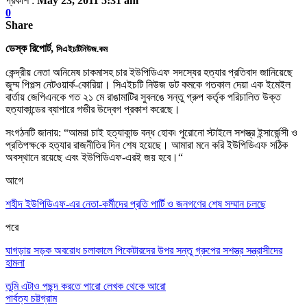
প্রকাশ :
May 23, 2011 5:31 am
0
Share
ডেস্ক রিপোর্ট,
সিএইচটিনিউজ.কম
কেন্দ্রীয় নেতা অনিমেষ চাকমাসহ চার ইউপিডিএফ সদস্যের হত্যার প্রতিবাদ জানিয়েছে
জুম্ম পিপল্স নেটওয়ার্ক-কোরিয়া
।
সিএইচটি নিউজ ডট কমকে গতকাল দেয়া এক ইমেইল
বা
র্তায়
জেপিএনকে গত ২১ মে রাঙামাটির সুবলঙে সন্তু গ্রুপ কর্তৃক পরিচালিত উক্ত
হত্যাকান্ডের ব্যাপারে গভীর উদ্বেগ প্রকাশ করেছে
।
সংগঠনটি জানায়: “আমরা চাই হত্যাকান্ড বন্ধ হোক৷ পুরোনো স্টাইলে সশস্ত্র ইন্সার্জেন্সী ও
প্রতিপ
ক্ষ
কে হত্যার রাজনীতির দিন শেষ হয়েছে
।
আমারা মনে করি ইউপিডিএফ সঠিক
অবস্থানে রয়েছে এবং ইউপিডিএফ-এরই জয় হবে
।
“
আগে
শহীদ ইউপিডিএফ-এর নেতা-কর্মীদের প্রতি পার্টি ও জনগণের শেষ সম্মান চলছে
পরে
ঘাগড়ায় সড়ক অবরোধ চলাকালে পিকেটারদের উপর সন্তু গ্রুপের সশস্ত্র সন্ত্রাসীদের
হামলা
তুমি এটাও পছন্দ করতে পারো
লেখক থেকে আরো
পার্বত্য চট্টগ্রাম