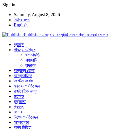
Sign in
Saturday, August 8, 2026
নিউজ ব্লগ
English
Publisher - সত্য ও বস্তুনিষ্ট সংবাদ প্রচারে সর্বদা সোচ্চার
প্রচ্ছদ
পার্বত্য চট্টগ্রাম
খাগড়াছড়ি
রাঙামাটি
বান্দরবান
অন্যান্য জেলা
আন্তর্জাতিক
সংগঠন সংবাদ
মন্তব্য প্রতিবেদন
রাজনৈতিক ভাষ্য
মতামত
মুক্তমত
প্রবন্ধ
ফিচার
বিশেষ প্রতিবেদন
সাক্ষাতকার
অন্য মিডিয়া