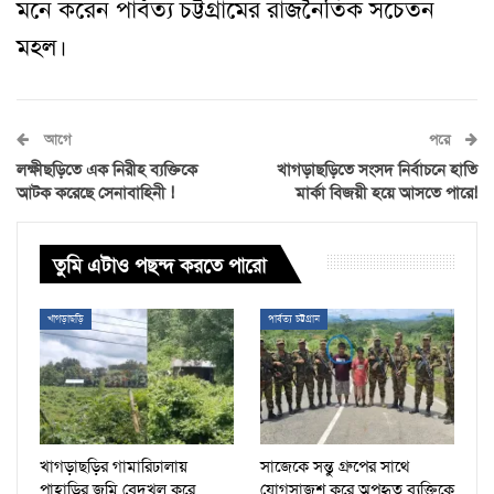
মনে করেন পার্বত্য চট্টগ্রামের রাজনৈতিক সচেতন
মহল।
আগে
পরে
লক্ষীছড়িতে এক নিরীহ ব্যক্তিকে
খাগড়াছড়িতে সংসদ নির্বাচনে হাতি
আটক করেছে সেনাবাহিনী !
মার্কা বিজয়ী হয়ে আসতে পারে!
তুমি এটাও পছন্দ করতে পারো
খাগড়াছড়ি
পার্বত্য চট্টগ্রাম
খাগড়াছড়ির গামারিঢালায়
সাজেকে সন্তু গ্রুপের সাথে
পাহাড়ির জমি বেদখল করে
যোগসাজশ করে অপহৃত ব্যক্তিকে