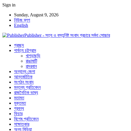
Sign in
Sunday, August 9, 2026
নিউজ ব্লগ
English
Publisher - সত্য ও বস্তুনিষ্ট সংবাদ প্রচারে সর্বদা সোচ্চার
প্রচ্ছদ
পার্বত্য চট্টগ্রাম
খাগড়াছড়ি
রাঙামাটি
বান্দরবান
অন্যান্য জেলা
আন্তর্জাতিক
সংগঠন সংবাদ
মন্তব্য প্রতিবেদন
রাজনৈতিক ভাষ্য
মতামত
মুক্তমত
প্রবন্ধ
ফিচার
বিশেষ প্রতিবেদন
সাক্ষাতকার
অন্য মিডিয়া