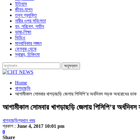
ইতিহাস
জীবন-যাপন
তথ্য প্রযুক্তি
নারীর ওপর সহিংসতা
বন, পরিবেশ, পর্যটন
ভাষা-শিক্ষা
ভিডিও
মানবাধিকার লঙ্ঘন
ফেসবুক থেকে
স্বাস্থ্য, চিকিৎসা
Home
খাগড়াছড়ি
আগামীকাল সোমবার খাগড়াছড়ি জেলায় পিসিপি’র অর্ধদিবস সড়ক অবরোধের ডাক
আগামীকাল সোমবার খাগড়াছড়ি জেলায় পিসিপি’র অর্ধদিব
খাগড়াছড়ি
প্রধান খবর
প্রকাশ :
June 4, 2017 10:01 pm
0
Share