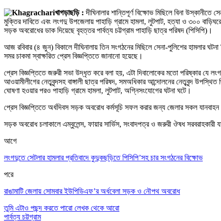
খাগড়াছড়ি :
দীঘিনালার শান্তিপূর্ণ বিক্ষোভ মিছিলে বিনা উস্কানীতে
মুক্তির দাবিতে এবং লংগদু উপজেলায় পাহাড়ি গ্রামে হামলা, লুটপাট, হত্যা ও ৩০০ বাড়িঘ
সড়ক অবরোধের ডাক দিয়েছে বৃহত্তর পার্বত্য চট্টগ্রাম পাহাড়ি ছাত্র পরিষদ (পিসিপি)।
আজ রবিবার (৪ জুন) বিকালে দীঘিনালায় তিন সংগঠনের মিছিলে সেনা-পুলিশের হামলার ঘটনা 
সমর চাকমা স্বাক্ষরিত প্রেস বিজ্ঞপ্তিতে জানানো হয়েছে।
প্রেস বিজ্ঞপ্তিতে জরুরী সভা উদ্ধৃত করে বলা হয়, এটা দিবালোকের মতো পরিষ্কার যে লং
আওয়ামীলীগের নেতৃবৃন্দসহ বাঙ্গালী ছাত্র পরিষদ, সমঅধিকার আন্দোলনের নেতৃবৃন্দ উপস্থি
ঘোষণা হওয়ার পরও পাহাড়ি গ্রামে হামলা, লুটপাট, অগ্নিসংযোগের ঘটনা ঘটে।
প্রেস বিজ্ঞপ্তিতে অর্ধদিবস সড়ক অবরোধ কর্মসূচি সফল করার জন্য জেলার সকল যানবাহন (ব
সড়ক অবরোধ চলাকালে এম্বুলেন্স, ফায়ার সার্ভিস, সংবাদপত্র ও জরুরী ঔষধ সরবরাহকারী 
আগে
লংগদুতে সেটলার হামলার প্রতিবাদে কুদুকছড়িতে পিসিপি’সহ চার সংগঠনের বিক্ষোভ
পরে
রাঙামাটি জেলায় সোমবার ইউপিডিএফ’র অর্ধবেলা সড়ক ও নৌপথ অবরোধ
তুমি এটাও পছন্দ করতে পারো
লেখক থেকে আরো
পার্বত্য চট্টগ্রাম