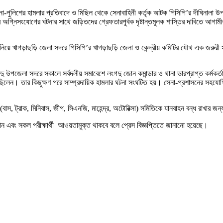
 সেনা-পুলিশের হামলার প্রতিবাদে ও মিছিল থেকে সেনাবাহিনী কর্তৃক আটক পিসিপি’র দীঘিনালা
রে অগ্নিসংযোগের ঘটনার সাথে জড়িতদের গ্রেফতারপূর্বক দৃষ্টান্তমূলক শাস্তির দাবিতে আগা
নিয়ে খাগড়াছড়ি জেলা সদরে পিসিপি’র খাগড়াছড়ি জেলা ও কেন্দ্রীয় কমিটির যৌথ এক জরুরী স
গদু উপজেলা সদরে সকালে সর্বদলীয় সমাবেশে লংগদু জোন কমান্ডার ও থানা ভারপ্রাপ্ত কর্মক
ত ছিলেন। তার কিছুক্ষণ পরে সাম্প্রদায়িক হামলার ঘটনা সংঘটিত হয়। সেনা-প্রশাসনের সহযোগি
াস, ট্রাক, মিনিবাস, জীপ, সিএনজি, মাহেন্দ্র, অটোরিক্সা) সমিতিকে যানবাহন বন্ধ রাখার জ
যান এবং সকল পরীক্ষার্থী আওয়তামুক্ত থাকবে বলে প্রেস বিজ্ঞপ্তিতে জানানো হয়েছে।