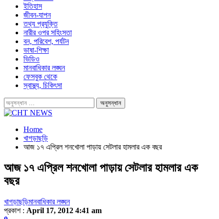
ইতিহাস
জীবন-যাপন
তথ্য প্রযুক্তি
নারীর ওপর সহিংসতা
বন, পরিবেশ, পর্যটন
ভাষা-শিক্ষা
ভিডিও
মানবাধিকার লঙ্ঘন
ফেসবুক থেকে
স্বাস্থ্য, চিকিৎসা
Home
খাগড়াছড়ি
আজ ১৭ এপ্রিল শনখোলা পাড়ায় সেটলার হামলার এক বছর
আজ ১৭ এপ্রিল শনখোলা পাড়ায় সেটলার হামলার এক
বছর
খাগড়াছড়ি
মানবাধিকার লঙ্ঘন
প্রকাশ :
April 17, 2012 4:41 am