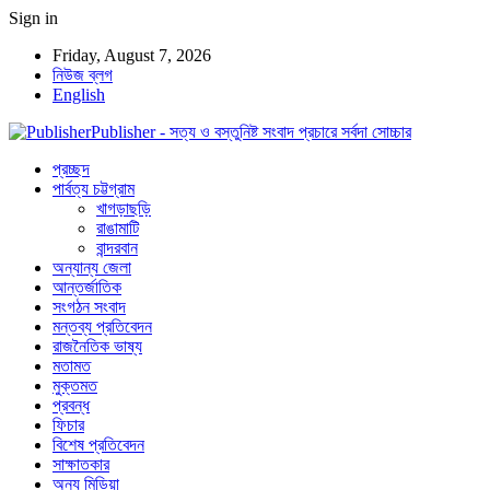
Sign in
Friday, August 7, 2026
নিউজ ব্লগ
English
Publisher - সত্য ও বস্তুনিষ্ট সংবাদ প্রচারে সর্বদা সোচ্চার
প্রচ্ছদ
পার্বত্য চট্টগ্রাম
খাগড়াছড়ি
রাঙামাটি
বান্দরবান
অন্যান্য জেলা
আন্তর্জাতিক
সংগঠন সংবাদ
মন্তব্য প্রতিবেদন
রাজনৈতিক ভাষ্য
মতামত
মুক্তমত
প্রবন্ধ
ফিচার
বিশেষ প্রতিবেদন
সাক্ষাতকার
অন্য মিডিয়া