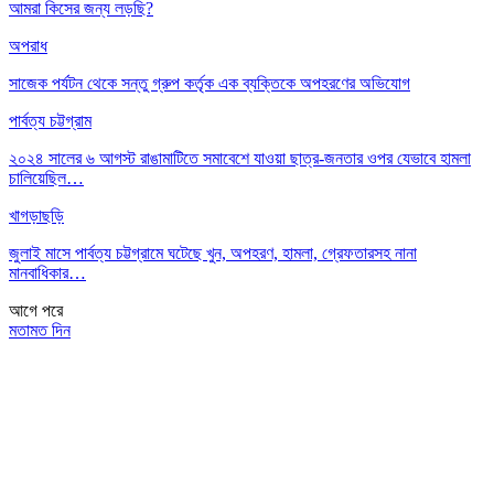
আমরা কিসের জন্য লড়ছি?
অপরাধ
সাজেক পর্যটন থেকে সন্তু গ্রুপ কর্তৃক এক ব্যক্তিকে অপহরণের অভিযোগ
পার্বত্য চট্টগ্রাম
২০২৪ সালের ৬ আগস্ট রাঙামাটিতে সমাবেশে যাওয়া ছাত্র-জনতার ওপর যেভাবে হামলা
চালিয়েছিল…
খাগড়াছড়ি
জুলাই মাসে পার্বত্য চট্টগ্রামে ঘটেছে খুন, অপহরণ, হামলা, গ্রেফতারসহ নানা
মানবাধিকার…
আগে
পরে
মতামত দিন