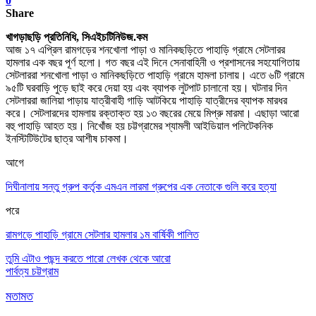
0
Share
খাগড়াছড়ি প্রতিনিধি, সিএইচটিনিউজ.কম
আজ ১৭ এপ্রিল রামগড়ের শনখোলা পাড়া ও মানিকছড়িতে পাহাড়ি গ্রামে সেটলারর
হামলার এক বছর পূর্ণ হলো। গত বছর এই দিনে সেনাবাহিনী ও প্রশাসনের সহযোগিতায়
সেটলাররা শনখোলা পাড়া ও মানিকছড়িতে পাহাড়ি গ্রামে হামলা চালায়। এতে ৬টি গ্রামে
৯৫টি ঘরবাড়ি পুড়ে ছাই করে দেয়া হয় এবং ব্যাপক লুটপাট চালানো হয়। ঘটনার দিন
সেটলাররা জালিয়া পাড়ায় যাত্রীবাহী গাড়ি আটকিয়ে পাহাড়ি যাত্রীদের ব্যাপক মারধর
করে। সেটলারদের হামলায় রক্তাক্ত হয় ১৩ বছরের মেয়ে মিপ্রু মারমা। এছাড়া আরো
বহু পাহাড়ি আহত হয়। নিখোঁজ হয় চট্টগ্রামের শ্যামলী আইডিয়াল পলিটেকনিক
ইনস্টিটিউটের ছাত্র আশীষ চাকমা।
আগে
দিঘীনালায় সন্তু গ্রুপ কর্তৃক এমএন লারমা গ্রুপের এক নেতাকে গুলি করে হত্যা
পরে
রামগড়ে পাহাড়ি গ্রামে সেটলার হামলার ১ম বার্ষিকী পালিত
তুমি এটাও পছন্দ করতে পারো
লেখক থেকে আরো
পার্বত্য চট্টগ্রাম
মতামত