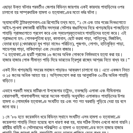
এছাড়া উক্ত ঘটনার পরবর্তীও জেলার বিভিন্ন জায়গায় একই কায়দায় পাহাড়িদের ওপর
চালানো হয় সাম্প্রদায়িক হামলা ও হত্যাকাণ্ডের মতো বর্বর ঘটনা।
অ্যামনেস্টি ইন্টারন্যাশনাল-এর রিপোর্টের তথ্য মতে, “১ মে এবং তার পরের দিনগুলোতে
আইন-শৃংখলা রক্ষাকারী বাহিনীর সদস্যরা সেটলার বাঙালিদের নিয়ে খাগড়াছড়ির পানছড়িতে
পাহাড়ি গ্রামগুলোতে প্রবেশ করে এবং স্বতঃপ্রবৃত্তভাবে পাহাড়িদের হত্যা করে। এই
গ্রামগুলো হল- গোলকপুতিমা ছড়া, কালানাল, ছোট করমা পাড়া, শান্তিপুর, মির্জাবিল,
হেদারা ছড়া (খেদারাছড়া মুখ পাড়া নামেও পরিচিত), পুজগাং, লোগাং, হাতিমুক্তি পাড়া,
সাডেশ্বর পাড়া, নাবিদাপাড়া এবং দেওয়ান বাজার।
“এ হত্যাকাণ্ডে ছয়টি গ্রামের ১৬ জনের অধিক লোককে নির্মমভাবে হত্যা করা হয়।
হাজার হাজার লোক সীমান্ত পাড়ি দিয়ে ভারতের ত্রিপুরা রাজ্যে আশ্রয় নিতে বাধ্য হয়।”
একই দিন খাগড়াছড়ি সদরের মহাজন পাড়ায়ও আক্রমণ চালানো হয়। এতে একজন নিহত
ও ১৫ জনের অধিক আহত হয়। অগ্নিসংযোগ করা হয় আনুমানিক ৩০টির অধিক পাহাড়ি
বাড়িতে।
এভাবে পরবর্তী সময়ে মাটিরাংগা উপজেলার তাইন্দং, তবলছড়ি এলাকা এবং দীঘিনালার
বোয়ালখালী, পাবলাখালীসহ আরো অনেক পাহাড়ি অধ্যুষিত এলাকায়ও পাহাড়িদের উপর
হামলা ও লোমহর্ষক হত্যাকাণ্ড সংঘটিত হয় এবং শত শত ঘরবাড়ি পুড়িয়ে দেয়া হয় বলে
জানা যায়।
১ মে ’৮৬ হতে কয়েকদিন ধরে বিভিন্ন স্থানে সংঘটিত এসব হামলা ও হত্যাকাণ্ডে
কয়েকশত পাহাড়ি নিহত হয়েছে বলে ধারণা করা হয়, যার সঠিক হিসাব এখনো জানা যায়নি।
রাষ্ট্রীয় বাহিনী ও সেটলারদের পরিকল্পিত এ হামলা ও হত্যাকাণ্ডের ফলে হাজার হাজার
পাহাড়ি নিজ জায়গা-জমি, বসতভিটা ছেড়ে ভারতে পালিয়ে যেতে বাধ্য হয়।