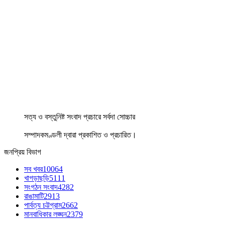
সত্য ও বস্তুনিষ্ট সংবাদ প্রচারে সর্বদা সোচ্চার
সম্পাদকমণ্ডলী দ্বারা প্রকাশিত ও প্রচারিত।
জনপ্রিয় বিভাগ
সব খবর
10064
খাগড়াছড়ি
5111
সংগঠন সংবাদ
4282
রাঙামাটি
2913
পার্বত্য চট্টগ্রাম
2662
মানবাধিকার লঙ্ঘন
2379