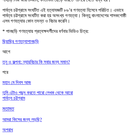
পার্বত্য চট্টগ্রামে সংঘটিত এই হত্যাযজ্ঞটি ৮৬’র গণহত্যা হিসেবে পরিচিত। এভাবে
পার্বত্য চট্টগ্রামে সংঘটিত করা হয় অসংখ্য গণহত্যা। কিন্তু বাংলাদেশের শাসকগোষ্ঠী
এসব গণহত্যার কোন তদন্ত ও বিচার করেনি।
* পানছড়ি গণহত্যায় প্রত্যক্ষদর্শীদের বর্ণনার ভিডিও চিত্র:
ছিয়াছির গণহত্যা
পানছড়ি
আগে
তনু ও কল্পনা: ন্যায়বিচার কি সবার জন্য সমান?
পরে
মহান মে দিবস আজ
তুমি এটাও পছন্দ করতে পারো
লেখক থেকে আরো
পার্বত্য চট্টগ্রাম
মতামত
আমরা কিসের জন্য লড়ছি?
অপরাধ