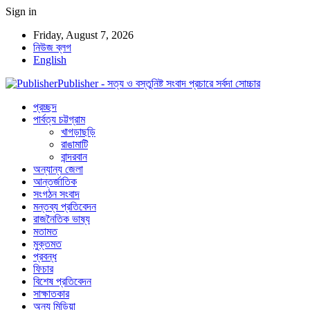
Sign in
Friday, August 7, 2026
নিউজ ব্লগ
English
Publisher - সত্য ও বস্তুনিষ্ট সংবাদ প্রচারে সর্বদা সোচ্চার
প্রচ্ছদ
পার্বত্য চট্টগ্রাম
খাগড়াছড়ি
রাঙামাটি
বান্দরবান
অন্যান্য জেলা
আন্তর্জাতিক
সংগঠন সংবাদ
মন্তব্য প্রতিবেদন
রাজনৈতিক ভাষ্য
মতামত
মুক্তমত
প্রবন্ধ
ফিচার
বিশেষ প্রতিবেদন
সাক্ষাতকার
অন্য মিডিয়া