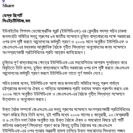
0
Share
ডেস্ক রিপোর্ট
সিএইচটিনিউজ.কম
ইউনাইটেড পিপলস ডেমোক্রেটিক ফ্রন্ট (ইউপিডিএফ) এর কেন্দ্রীয় সদস্য সচিব চাকমা
জনসংহতি সমিতির সন্তু গ্রুপের ৯ম জাতীয় সম্মেলনে চুক্তি বাস্তবায়নের লক্ষে সরকারের
ওপর চাপ সৃষ্টি করতে আন্দোলনের কর্মসূচী গ্রহণ ও ২০০৬ সালে অনুষ্ঠিত ইউপিডিএফ ও
জেএসএস-এর মধ্যকার আনুষ্ঠানিক বৈঠকে গৃহীত সিদ্ধান্ত অনুমোদনের জন্য সম্মেলনে
অংশগ্রহণকারী প্রতিনিধিদের প্রতি আহ্বান জানিয়েছেন।
চুক্তির পূর্ণ বাস্তবায়নের ক্ষেত্রে ইউপিডিএফ-এর সহযোগিতার আশ্বাস পুনর্ব্যক্ত করে
বিবৃতিতে তিনি বলেন, চুক্তি বাস্তবায়নে অনীহ সরকারের ওপর চাপ সৃষ্টি করতে জেএসএস
আন্দোলনের কর্মসূচী গ্রহণ করলে ইউপিডিএফ তাতে পূর্ণ সমর্থন দেবে।
সচিব চাকমা বলেন, ইউপিডিএফ আশা করে জনসংহতি সমিতির সন্তু গ্রুপ পার্বত্য
চট্টগ্রামের জনগণের ঐক্য ও শান্তির আকাঙ্ক্ষার প্রতি যথাযথ সম্মান প্রদর্শন করবে এবং
২০০৬ সালে অনুষ্ঠিত ইউপিডিএফ ও জেএসএস-এর বৈঠকে গৃহীত সিদ্ধান্ত সম্মেলনে
উত্থাপন ও অনুমোদন করবে।
উক্ত বৈঠক সম্পর্কে জেএসএস-এর সন্তু গ্রুপের সম্মেলনে অংশগ্রহণকারী প্রতিনিধিদের
স্মরণ করিয়ে দিয়ে তিনি বলেন, দুই পার্টির মধ্যে ২০০৬ সালের ৫ জানুয়ারী, ২৩ ফেব্রুয়ারী
ও ৬ মে তিন দফা বৈঠক অনুষ্ঠিত হয়৷ উক্ত বৈঠকে ঐক্য ও সমঝোতা বিষয়ে দুই পার্টি
কতিপয় গুরুত্বপূর্ণ সিদ্ধান্ত গ্রহণ করে৷ কিন্তু তৃতীয় বৈঠকের পর জেএসএস
ইউপিডিএফ-এর ওপর পুনরায় সন্ত্রাসী হামলা চালিয়ে উক্ত সমঝোতার সিদ্ধান্ত লঙ্ঘন