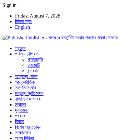
Sign in
Friday, August 7, 2026
নিউজ ব্লগ
English
Publisher - সত্য ও বস্তুনিষ্ট সংবাদ প্রচারে সর্বদা সোচ্চার
প্রচ্ছদ
পার্বত্য চট্টগ্রাম
খাগড়াছড়ি
রাঙামাটি
বান্দরবান
অন্যান্য জেলা
আন্তর্জাতিক
সংগঠন সংবাদ
মন্তব্য প্রতিবেদন
রাজনৈতিক ভাষ্য
মতামত
মুক্তমত
প্রবন্ধ
ফিচার
বিশেষ প্রতিবেদন
সাক্ষাতকার
অন্য মিডিয়া