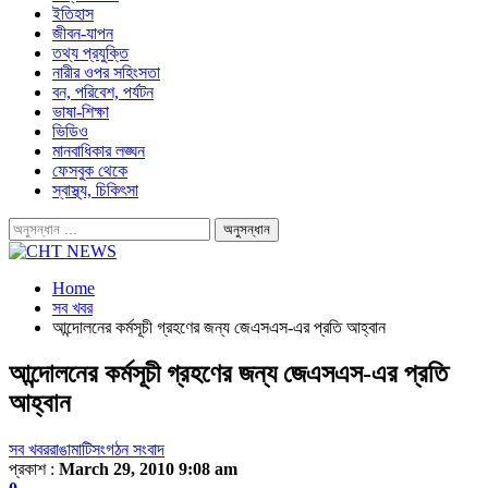
ইতিহাস
জীবন-যাপন
তথ্য প্রযুক্তি
নারীর ওপর সহিংসতা
বন, পরিবেশ, পর্যটন
ভাষা-শিক্ষা
ভিডিও
মানবাধিকার লঙ্ঘন
ফেসবুক থেকে
স্বাস্থ্য, চিকিৎসা
Home
সব খবর
আন্দোলনের কর্মসূচী গ্রহণের জন্য জেএসএস-এর প্রতি আহ্বান
আন্দোলনের কর্মসূচী গ্রহণের জন্য জেএসএস-এর প্রতি
আহ্বান
সব খবর
রাঙামাটি
সংগঠন সংবাদ
প্রকাশ :
March 29, 2010 9:08 am