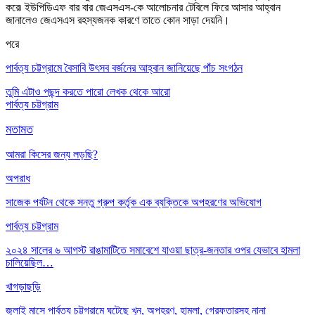
করে৷ ইউপিডিএফ বার বার জেএসএস-কে আলোচনার টেবিলে ফিরে আসার আহ্বান
জানালেও জেএসএস রহস্যজনক কারণে তাতে কোন সাড়া দেয়নি।
পরে
পার্বত্য চট্টগ্রামে বৈসাবি উৎসব বর্জনের আহ্বান জানিয়েছে পাঁচ সংগঠন
তুমি এটাও পছন্দ করতে পারো
লেখক থেকে আরো
পার্বত্য চট্টগ্রাম
মতামত
আমরা কিসের জন্য লড়ছি?
অপরাধ
সাজেক পর্যটন থেকে সন্তু গ্রুপ কর্তৃক এক ব্যক্তিকে অপহরণের অভিযোগ
পার্বত্য চট্টগ্রাম
২০২৪ সালের ৬ আগস্ট রাঙামাটিতে সমাবেশে যাওয়া ছাত্র-জনতার ওপর যেভাবে হামলা
চালিয়েছিল…
খাগড়াছড়ি
জুলাই মাসে পার্বত্য চট্টগ্রামে ঘটেছে খুন, অপহরণ, হামলা, গ্রেফতারসহ নানা