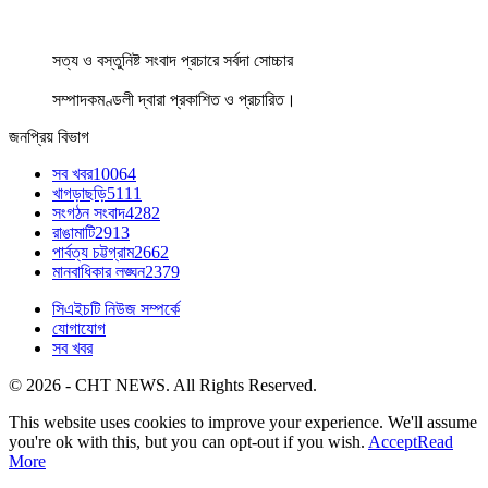
সত্য ও বস্তুনিষ্ট সংবাদ প্রচারে সর্বদা সোচ্চার
সম্পাদকমণ্ডলী দ্বারা প্রকাশিত ও প্রচারিত।
জনপ্রিয় বিভাগ
সব খবর
10064
খাগড়াছড়ি
5111
সংগঠন সংবাদ
4282
রাঙামাটি
2913
পার্বত্য চট্টগ্রাম
2662
মানবাধিকার লঙ্ঘন
2379
সিএইচটি নিউজ সম্পর্কে
যোগাযোগ
সব খবর
© 2026 - CHT NEWS. All Rights Reserved.
This website uses cookies to improve your experience. We'll assume
you're ok with this, but you can opt-out if you wish.
Accept
Read
More