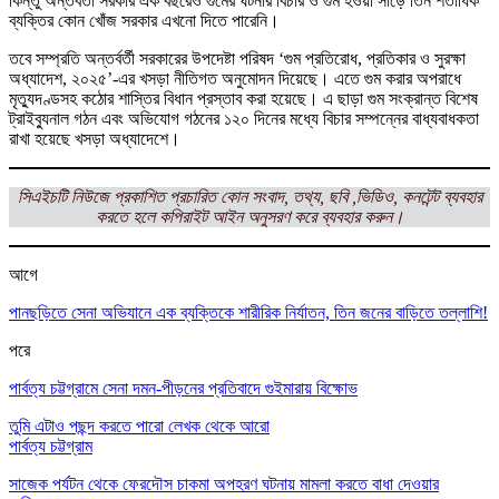
কিন্তু অন্তর্বর্তী সরকার এক বছরেও গুমের ঘটনার বিচার ও গুম হওয়া সাড়ে তিন শতাধিক
ব্যক্তির কোন খোঁজ সরকার এখনো দিতে পারেনি।
তবে সম্প্রতি অন্তর্বর্তী সরকারের উপদেষ্টা পরিষদ ‘গুম প্রতিরোধ, প্রতিকার ও সুরক্ষা
অধ্যাদেশ, ২০২৫’-এর খসড়া নীতিগত অনুমোদন দিয়েছে। এতে গুম করার অপরাধে
মৃত্যুদণ্ডসহ কঠোর শাস্তির বিধান প্রস্তাব করা হয়েছে। এ ছাড়া গুম সংক্রান্ত বিশেষ
ট্রাইব্যুনাল গঠন এবং অভিযোগ গঠনের ১২০ দিনের মধ্যে বিচার সম্পন্নের বাধ্যবাধকতা
রাখা হয়েছে খসড়া অধ্যাদেশে।
সিএইচটি নিউজে প্রকাশিত প্রচারিত কোন সংবাদ, তথ্য, ছবি ,ভিডিও, কনটেন্ট ব্যবহার
করতে হলে কপিরাইট আইন অনুসরণ করে ব্যবহার করুন।
আগে
পানছড়িতে সেনা অভিযানে এক ব্যক্তিকে শারীরিক নির্যাতন, তিন জনের বাড়িতে তল্লাশি!
পরে
পার্বত্য চট্টগ্রামে সেনা দমন-পীড়নের প্রতিবাদে গুইমারায় বিক্ষোভ
তুমি এটাও পছন্দ করতে পারো
লেখক থেকে আরো
পার্বত্য চট্টগ্রাম
সাজেক পর্যটন থেকে ফেরদৌস চাকমা অপহরণ ঘটনায় মামলা করতে বাধা দেওয়ার