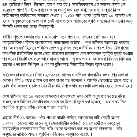
গুম প্রতিরোধ দিবস’ হিসেবে ঘোষণা করা হয়। সামগ্রিকভাবে এই সনদের লক্ষ্য গুম
বন্ধের পাশাপাশি এই অপরাধের জন্য দায়মুক্তি বন্ধ করা, ন্যায়বিচার প্রতিষ্ঠা ও
ক্ষতিগ্রস্ত ব্যক্তিদের সহায়তা দেওয়া। ২০১১ সাল থেকে প্রতি বছর ৩০ আগস্ট গুম
হওয়া মানুষগুলোকে স্মরণ এবং সেই সঙ্গে তাদের পরিবারের প্রতি সমবেদনা জানানোর জন্য
দিবসটি পালন করা হচ্ছে বিশ্বব্যাপী।
রাষ্ট্রীয় পৃষ্ঠপোষকতায় গুমের অভিযোগ নিয়ে গত দেড় দশকের বেশি সময় ধরে
আন্তর্জাতিক পরিসরে বাংলাদেশের সমালোচনা রয়েছে। শেখ হাসিনার সরকারের পতনের
পর ‘আয়নাঘর’ হিসেবে পরিচিত গোপন বন্দিশালা থেকে দীর্ঘ সময় পর পার্বত্য চট্টগ্রামের
আঞ্চলিক রাজনৈতিক দলের নেতা মাইকেল চাকমাসহ বেশ কয়েকজন ব্যক্তি মুক্ত হওয়ার
পর গুমের বিষয়টি জোরালোভাবে সামনে আসে। মুক্তি পাওয়া ব্যক্তিরা বিভিন্ন মিডিয়ায়
তাদের ওপর চলা নিপীড়ন ও গোপন বন্দিশালার বিস্তারিত বিবরণ তুলে ধরেন।
মাইকেল চাকমা গুমের শিকার হন ২০১৯ সালের ৯ এপ্রিল রাজধানীর কল্যাণপুর এলাকা
থেকে। দীর্ঘ ৫ বছর ৪ মাস গুম করে রাখার পর গতবছর ৭ আগস্ট ভোররাতে তাকে হাত ও
চোখ বাঁধা অবস্থায় চট্টগ্রামের মীরসরাই উপজেলার করেরহাট এলাকায় ছেড়ে দেওয়া হয়।
শেখ হাসিনার গত ১৫ বছরের শাসকালে বাংলাদেশে ৭শর বেশি মানুষ গুম হওয়ার ঘটনা
ঘটেছে বলে বিভিন্ন মানবাধিকার সংগঠনের রিপোর্টে তুলে ধরা হয়েছে। এর মধ্যে তিন
শতাধিক মানুষের খোঁজ এখনো পাওয়া যায়নি।
এছাড়া দীর্ঘ ২৯ বছরেও খোঁজ পাওয়া যায়নি পার্বত্য চট্টগ্রামের নারী নেত্রী কল্পনা
চাকমার। ১৯৯৬ সালের ১২ জুন সেনাবাহিনীর কর্মকর্তা লে. ফেরদৌসের নেতৃত্বে
বাঘাইছড়ির লাল্যাঘোনার নিজ বাড়ি থেকে অপহরণ করা হয় কল্পনা চাকমাকে। তাঁর
সন্ধানের দাবিতে এখনো প্রতিবাদ-বিক্ষোভ অব্যাহত রয়েছে।