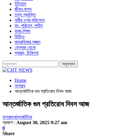
ইতিহাস
জীবন-যাপন
তথ্য প্রযুক্তি
নারীর ওপর সহিংসতা
বন, পরিবেশ, পর্যটন
ভাষা-শিক্ষা
ভিডিও
মানবাধিকার লঙ্ঘন
ফেসবুক থেকে
স্বাস্থ্য, চিকিৎসা
Home
অপরাধ
আন্তর্জাতিক গুম প্রতিরোধ দিবস আজ
আন্তর্জাতিক গুম প্রতিরোধ দিবস আজ
অপরাধ
আন্তর্জাতিক
প্রকাশ :
August 30, 2025 9:27 am
0
Share