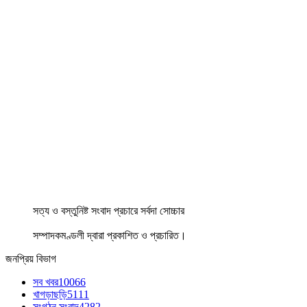
সত্য ও বস্তুনিষ্ট সংবাদ প্রচারে সর্বদা সোচ্চার
সম্পাদকমণ্ডলী দ্বারা প্রকাশিত ও প্রচারিত।
জনপ্রিয় বিভাগ
সব খবর
10066
খাগড়াছড়ি
5111
সংগঠন সংবাদ
4282