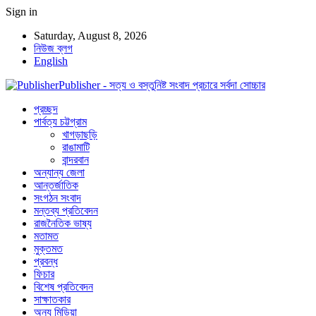
Sign in
Saturday, August 8, 2026
নিউজ ব্লগ
English
Publisher - সত্য ও বস্তুনিষ্ট সংবাদ প্রচারে সর্বদা সোচ্চার
প্রচ্ছদ
পার্বত্য চট্টগ্রাম
খাগড়াছড়ি
রাঙামাটি
বান্দরবান
অন্যান্য জেলা
আন্তর্জাতিক
সংগঠন সংবাদ
মন্তব্য প্রতিবেদন
রাজনৈতিক ভাষ্য
মতামত
মুক্তমত
প্রবন্ধ
ফিচার
বিশেষ প্রতিবেদন
সাক্ষাতকার
অন্য মিডিয়া