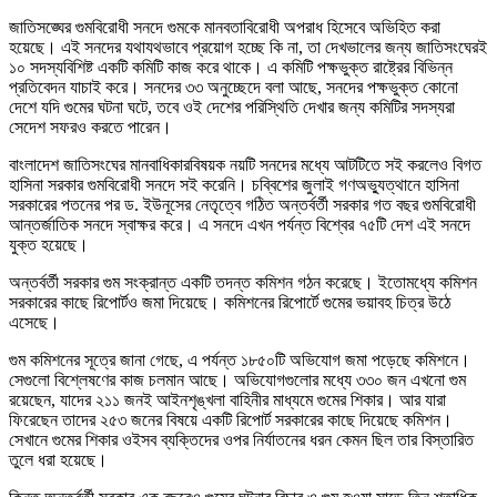
জাতিসঙ্ঘের গুমবিরোধী সনদে গুমকে মানবতাবিরোধী অপরাধ হিসেবে অভিহিত করা
হয়েছে। এই সনদের যথাযথভাবে প্রয়োগ হচ্ছে কি না, তা দেখভালের জন্য জাতিসংঘেরই
১০ সদস্যবিশিষ্ট একটি কমিটি কাজ করে থাকে। এ কমিটি পক্ষভুক্ত রাষ্ট্রের বিভিন্ন
প্রতিবেদন যাচাই করে। সনদের ৩৩ অনুচ্ছেদে বলা আছে, সনদের পক্ষভুক্ত কোনো
দেশে যদি গুমের ঘটনা ঘটে, তবে ওই দেশের পরিস্থিতি দেখার জন্য কমিটির সদস্যরা
সেদেশ সফরও করতে পারেন।
বাংলাদেশ জাতিসংঘের মানবাধিকারবিষয়ক নয়টি সনদের মধ্যে আটটিতে সই করলেও বিগত
হাসিনা সরকার গুমবিরোধী সনদে সই করেনি। চব্বিশের জুলাই গণঅভ্যুত্থানে হাসিনা
সরকারের পতনের পর ড. ইউনূসের নেতৃত্বে গঠিত অন্তর্বর্তী সরকার গত বছর গুমবিরোধী
আন্তর্জাতিক সনদে স্বাক্ষর করে। এ সনদে এখন পর্যন্ত বিশ্বের ৭৫টি দেশ এই সনদে
যুক্ত হয়েছে।
অন্তর্বর্তী সরকার গুম সংক্রান্ত একটি তদন্ত কমিশন গঠন করেছে। ইতোমধ্যে কমিশন
সরকারের কাছে রিপোর্টও জমা দিয়েছে। কমিশনের রিপোর্টে গুমের ভয়াবহ চিত্র উঠে
এসেছে।
গুম কমিশনের সূত্রে জানা গেছে, এ পর্যন্ত ১৮৫০টি অভিযোগ জমা পড়েছে কমিশনে।
সেগুলো বিশ্লেষণের কাজ চলমান আছে। অভিযোগগুলোর মধ্যে ৩৩০ জন এখনো গুম
রয়েছেন, যাদের ২১১ জনই আইনশৃঙ্খলা বাহিনীর মাধ্যমে গুমের শিকার। আর যারা
ফিরেছেন তাদের ২৫৩ জনের বিষয়ে একটি রিপোর্ট সরকারের কাছে দিয়েছে কমিশন।
সেখানে গুমের শিকার ওইসব ব্যক্তিদের ওপর নির্যাতনের ধরন কেমন ছিল তার বিস্তারিত
তুলে ধরা হয়েছে।