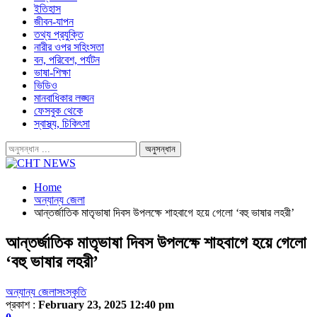
ইতিহাস
জীবন-যাপন
তথ্য প্রযুক্তি
নারীর ওপর সহিংসতা
বন, পরিবেশ, পর্যটন
ভাষা-শিক্ষা
ভিডিও
মানবাধিকার লঙ্ঘন
ফেসবুক থেকে
স্বাস্থ্য, চিকিৎসা
Home
অন্যান্য জেলা
আন্তর্জাতিক মাতৃভাষা দিবস উপলক্ষে শাহবাগে হয়ে গেলো ‘বহু ভাষার লহরী’
আন্তর্জাতিক মাতৃভাষা দিবস উপলক্ষে শাহবাগে হয়ে গেলো
‘বহু ভাষার লহরী’
অন্যান্য জেলা
সংস্কৃতি
প্রকাশ :
February 23, 2025 12:40 pm