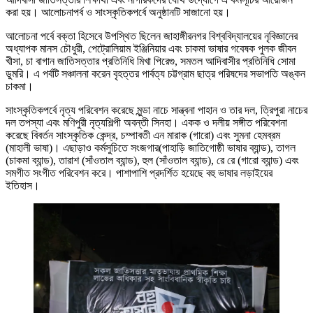
করা হয়। আলোচনাপর্ব ও সাংস্কৃতিকপর্বে অনুষ্ঠানটি সাজানো হয়।
আলোচনা পর্বে বক্তা হিসেবে উপস্থিত ছিলেন জাহাঙ্গীরনগর বিশ্ববিদ্যালয়ের নৃবিজ্ঞানের
অধ্যাপক মানস চৌধুরী, পেট্রোলিয়াম ইঞ্জিনিয়ার এবং চাকমা ভাষার গবেষক পুলক জীবন
খীসা, চা বাগান জাতিসত্তার প্রতিনিধি মিখা পিরেগু, সমতল আদিবাসীর প্রতিনিধি সোমা
ডুমরি। এ পর্বটি সঞ্চালনা করেন বৃহত্তর পার্বত্য চট্টগ্রাম ছাত্র পরিষদের সভাপতি অঙ্কন
চাকমা।
সাংস্কৃতিকপর্বে নৃত্য পরিবেশন করেছে মুন্ডা নাচে সান্ত্বনা পাহান ও তার দল, ত্রিপুরা নাচের
দল তপস্যা এবং মণিপুরী নৃত্যশিল্পী অবন্তী সিনহা। একক ও দলীয় সঙ্গীত পরিবেশনা
করেছে বিবর্তন সাংস্কৃতিক কেন্দ্র, চম্পাবতী এন মারাক (গারো) এবং সুমনা হেমব্রম
(মাহালী ভাষা)। এছাড়াও কর্মসুচিতে সংজগার(পাহাড়ি জাতিগোষ্ঠী ভাষার ব্যান্ড), তাগল
(চাকমা ব্যান্ড), তারাশ (সাঁওতাল ব্যান্ড), হুল (সাঁওতাল ব্যান্ড), রে রে (গারো ব্যান্ড) এবং
সমগীত সংগীত পরিবেশন করে। পাশাপাশি প্রদর্শিত হয়েছে বহু ভাষার লড়াইয়ের
ইতিহাস।