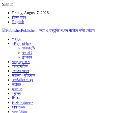
Sign in
Friday, August 7, 2026
নিউজ ব্লগ
English
Publisher - সত্য ও বস্তুনিষ্ট সংবাদ প্রচারে সর্বদা সোচ্চার
প্রচ্ছদ
পার্বত্য চট্টগ্রাম
খাগড়াছড়ি
রাঙামাটি
বান্দরবান
অন্যান্য জেলা
আন্তর্জাতিক
সংগঠন সংবাদ
মন্তব্য প্রতিবেদন
রাজনৈতিক ভাষ্য
মতামত
মুক্তমত
প্রবন্ধ
ফিচার
বিশেষ প্রতিবেদন
সাক্ষাতকার
অন্য মিডিয়া