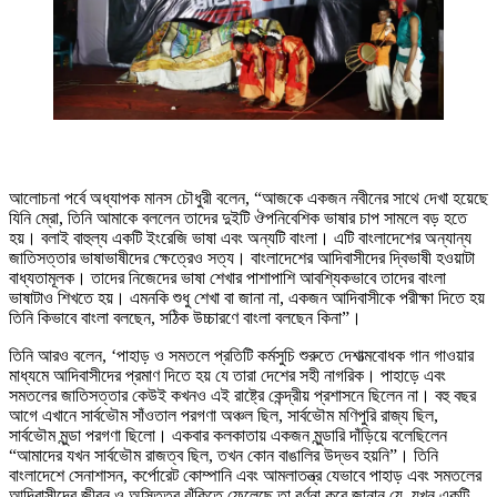
আলোচনা পর্বে অধ্যাপক মানস চৌধুরী বলেন, “আজকে একজন নবীনের সাথে দেখা হয়েছে
যিনি ম্রো, তিনি আমাকে বললেন তাদের দুইটি ঔপনিবেশিক ভাষার চাপ সামলে বড় হতে
হয়। বলাই বাহুল্য একটি ইংরেজি ভাষা এবং অন্যটি বাংলা। এটি বাংলাদেশের অন্যান্য
জাতিসত্তার ভাষাভাষীদের ক্ষেত্রেও সত্য। বাংলাদেশের আদিবাসীদের দ্বিভাষী হওয়াটা
বাধ্যতামূলক। তাদের নিজেদের ভাষা শেখার পাশাপাশি আবশ্যিকভাবে তাদের বাংলা
ভাষাটাও শিখতে হয়। এমনকি শুধু শেখা বা জানা না, একজন ‌আদিবাসীকে পরীক্ষা দিতে হয়
তিনি কিভাবে বাংলা বলছেন, সঠিক উচ্চারণে বাংলা বলছেন কিনা”।
তিনি আরও বলেন, ‘পাহাড় ও সমতলে প্রতিটি কর্মসুচি শুরুতে দেশাত্মবোধক গান গাওয়ার
মাধ্যমে আদিবাসীদের প্রমাণ দিতে হয় যে তারা দেশের সহী নাগরিক। পাহাড়ে এবং
সমতলের জাতিসত্তার কেউই কখনও এই রাষ্ট্রে কেন্দ্রীয় প্রশাসনে ছিলেন না। বহু বছর
আগে এখানে সার্বভৌম সাঁওতাল পরগণা অঞ্চল ছিল, সার্বভৌম মণিপুরি রাজ্য ছিল,
সার্বভৌম মুন্ডা পরগণা ছিলো। একবার কলকাতায় একজন মুন্ডারি দাঁড়িয়ে বলেছিলেন
“আমাদের যখন সার্বভৌম রাজত্ব ছিল, তখন কোন বাঙালির উদ্ভব হয়নি”। তিনি
বাংলাদেশে সেনাশাসন, কর্পোরেট কোম্পানি এবং আমলাতন্ত্র যেভাবে পাহাড় এবং সমতলের
আদিবাসীদের জীবন ও অস্তিত্ব ঝুঁকিতে ফেলেছে তা বর্ণনা করে জানান যে, যখন একটি