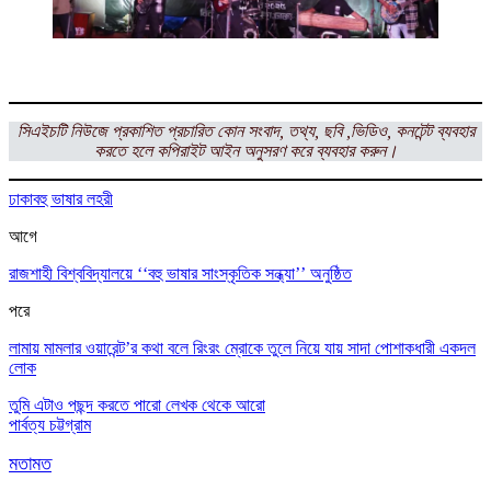
সিএইচটি
নিউজে প্রকাশিত প্রচারিত কোন সংবাদ, তথ্য, ছবি ,ভিডিও, কনটেন্ট ব্যবহার
করতে হলে
কপিরাইট আইন অনুসরণ করে ব্যবহার করুন।
ঢাকা
বহু ভাষার লহরী
আগে
রাজশাহী বিশ্ববিদ্যালয়ে ‘‘বহু ভাষার সাংস্কৃতিক সন্ধ্যা’’ অনুষ্ঠিত
পরে
লামায় মামলার ওয়ারেন্ট’র কথা বলে রিংরং ম্রোকে তুলে নিয়ে যায় সাদা পোশাকধারী একদল
লোক
তুমি এটাও পছন্দ করতে পারো
লেখক থেকে আরো
পার্বত্য চট্টগ্রাম
মতামত