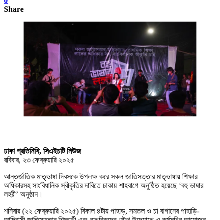
0
Share
ঢাকা প্রতিনিধি, সিএইচটি নিউজ
রবিবার, ২৩ ফেব্রুয়ারি ২০২৫
আন্তর্জাতিক মাতৃভাষা দিবসকে উপলক্ষ করে সকল জাতিসত্তার মাতৃভাষায় শিক্ষার
অধিকারসহ সাংবিধানিক স্বীকৃতির দাবিতে ঢাকায় শাহবাগে অনুষ্ঠিত হয়েছে ‘বহু ভাষার
লহরী’ অনুষ্ঠান।
শনিবার (২২ ফেব্রুয়ারি ২০২৫) বিকাল ৪টায় পাহাড়, সমতল ও চা বাগানের পাহাড়ি-‌
আদিবাসী জাতিসত্তার শিক্ষার্থী এবং নাগরিকদের যৌথ উদ্যোগে এ কর্মসূচির আয়োজন